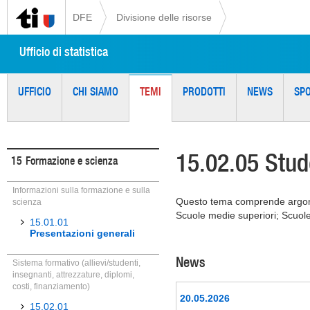
DFE
Divisione delle risorse
Ufficio di statistica
UFFICIO
CHI SIAMO
TEMI
PRODOTTI
NEWS
SP
15.02.05 Stude
15
Formazione e scienza
Informazioni sulla formazione e sulla
Questo tema comprende argome
scienza
Scuole medie superiori; Scuole 
15.01.01
Presentazioni generali
News
Sistema formativo (allievi/studenti,
insegnanti, attrezzature, diplomi,
costi, finanziamento)
20.05.2026
15.02.01