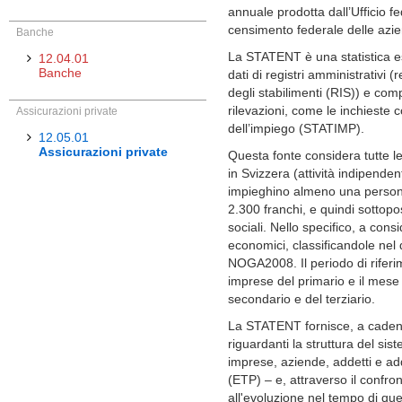
annuale prodotta dall’Ufficio fed
censimento federale delle azi
Banche
La STATENT è una statistica e
12.04.01
Banche
dati di registri amministrativi (
degli stabilimenti (RIS)) e comp
rilevazioni, come le inchieste 
Assicurazioni private
dell’impiego (STATIMP).
12.05.01
Assicurazioni private
Questa fonte considera tutte le 
in Svizzera (attività indipenden
impieghino almeno una person
2.300 franchi, e quindi sottopo
sociali. Nello specifico, a consi
economici, classificandole nel d
NOGA2008. Il periodo di riferi
imprese del primario e il mese
secondario e del terziario.
La STATENT fornisce, a cadenz
riguardanti la struttura del si
imprese, aziende, addetti e ad
(ETP) – e, attraverso il confron
all'evoluzione nel tempo di quest