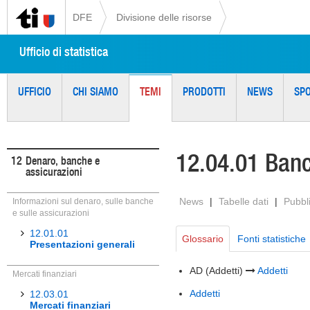
DFE
Divisione delle risorse
Ufficio di statistica
UFFICIO
CHI SIAMO
TEMI
PRODOTTI
NEWS
SP
12.04.01 Ban
12
Denaro, banche e
assicurazioni
News
|
Tabelle dati
|
Pubbl
Informazioni sul denaro, sulle banche
e sulle assicurazioni
12.01.01
Glossario
Fonti statistiche
Presentazioni generali
AD (Addetti)
Addetti
Mercati finanziari
Addetti
12.03.01
Mercati finanziari