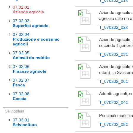
T_070202_01K
07.02.02
Aziende agricole
Aziende agricole a
agricola utile (in
07.02.03
Superfici agricole
T_070202_02K
07.02.04
Produzione e consumo
Aziende agricole, a
agricoli
secondo il genere 
07.02.05
T_070202_03C
Animali da reddito
07.02.06
Aziende agricole B
Finanze agricole
ettari), in Svizzer
07.02.07
T_070202_06C
Pesca
Addetti agricoli, s
07.02.08
Caccia
T_070202_04C
Selvicoltura
Principali macchine
07.03.01
T_070202_05C
Selvicoltura