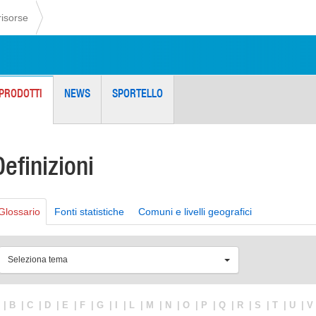
risorse
PRODOTTI
NEWS
SPORTELLO
Definizioni
Glossario
Fonti statistiche
Comuni e livelli geografici
Seleziona tema
|
B
|
C
|
D
|
E
|
F
|
G
|
I
|
L
|
M
|
N
|
O
|
P
|
Q
|
R
|
S
|
T
|
U
|
V