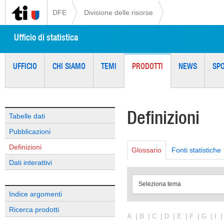
DFE
Divisione delle risorse
Ufficio di statistica
UFFICIO
CHI SIAMO
TEMI
PRODOTTI
NEWS
SP
Definizioni
Tabelle dati
Pubblicazioni
Definizioni
Glossario
Fonti statistiche
Dati interattivi
Seleziona tema
Indice argomenti
Ricerca prodotti
A
|
B
|
C
|
D
|
E
|
F
|
G
|
I