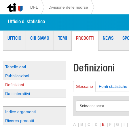
DFE
Divisione delle risorse
Ufficio di statistica
UFFICIO
CHI SIAMO
TEMI
PRODOTTI
NEWS
SP
Definizioni
Tabelle dati
Pubblicazioni
Definizioni
Glossario
Fonti statistiche
Dati interattivi
Seleziona tema
Indice argomenti
Ricerca prodotti
A
|
B
|
C
|
D
|
E
|
F
|
G
|
I