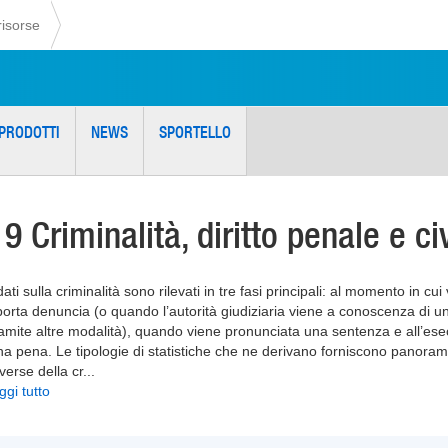
risorse
PRODOTTI
NEWS
SPORTELLO
19 Criminalità, diritto penale e ci
dati sulla criminalità sono rilevati in tre fasi principali: al momento in cui
porta denuncia (o quando l’autorità giudiziaria viene a conoscenza di u
ramite altre modalità), quando viene pronunciata una sentenza e all’ese
na pena. Le tipologie di statistiche che ne derivano forniscono panora
verse della cr
...
ggi tutto