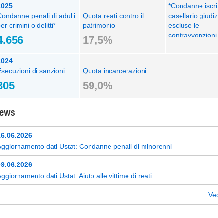
2025
*Condanne iscrit
Condanne penali di adulti
Quota reati contro il
casellario giudiz
er crimini o delitti*
patrimonio
escluse le
contravvenzioni
4.656
17,5%
2024
Esecuzioni di sanzioni
Quota incarcerazioni
305
59,0%
ews
16.06.2026
Aggiornamento dati Ustat: Condanne penali di minorenni
09.06.2026
ggiornamento dati Ustat: Aiuto alle vittime di reati
Ved