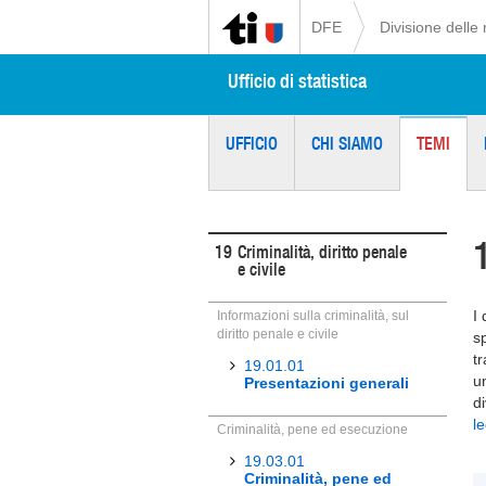
DFE
Divisione delle 
Ufficio di statistica
UFFICIO
CHI SIAMO
TEMI
19
Criminalità, diritto penale
e civile
I 
Informazioni sulla criminalità, sul
diritto penale e civile
s
t
19.01.01
u
Presentazioni generali
di
le
Criminalità, pene ed esecuzione
19.03.01
Criminalità, pene ed