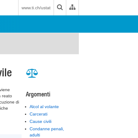
www.ti.ch/ustat
vile
 viene
Argomenti
n reato
cuzione di
Alcol al volante
miche
Carcerati
Cause civili
Condanne penali,
adulti