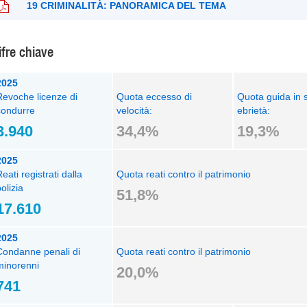
19 CRIMINALITÀ: PANORAMICA DEL TEMA
ifre chiave
2025
Revoche licenze di
Quota eccesso di
Quota guida in s
condurre
velocità:
ebrietà:
3.940
34,4%
19,3%
2025
eati registrati dalla
Quota reati contro il patrimonio
olizia
51,8%
17.610
2025
Condanne penali di
Quota reati contro il patrimonio
minorenni
20,0%
741