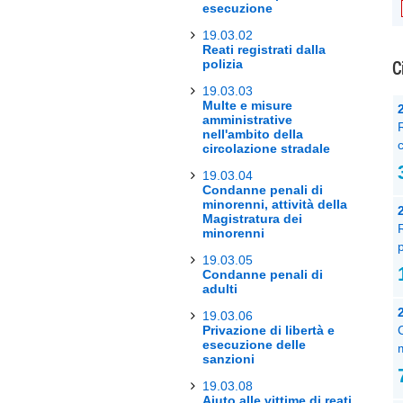
esecuzione
19.03.02
Reati registrati dalla
C
polizia
19.03.03
Multe e misure
amministrative
nell'ambito della
circolazione stradale
19.03.04
Condanne penali di
minorenni, attività della
Magistratura dei
R
minorenni
p
19.03.05
Condanne penali di
adulti
19.03.06
Privazione di libertà e
esecuzione delle
sanzioni
19.03.08
Aiuto alle vittime di reati