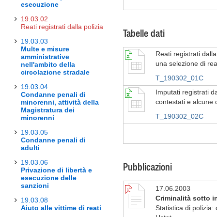
esecuzione
19.03.02
Reati registrati dalla polizia
Tabelle dati
19.03.03
Multe e misure
Reati registrati dall
amministrative
una selezione di reat
nell'ambito della
circolazione stradale
T_190302_01C
19.03.04
Imputati registrati d
Condanne penali di
contestati e alcune c
minorenni, attività della
Magistratura dei
T_190302_02C
minorenni
19.03.05
Condanne penali di
adulti
19.03.06
Pubblicazioni
Privazione di libertà e
esecuzione delle
sanzioni
17.06.2003
Criminalità sotto in
19.03.08
Aiuto alle vittime di reati
Statistica di polizia