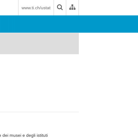
www.ti.ch/ustat
dei musei e degli istituti