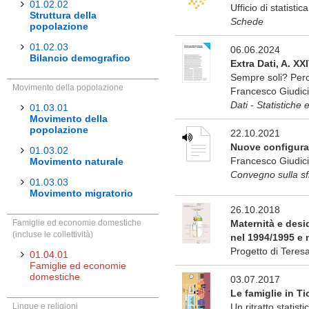
01.02.02
Ufficio di statistica
Struttura della
Schede
popolazione
01.02.03
06.06.2024
Bilancio demografico
Extra Dati, A. XX
Sempre soli? Perco
Movimento della popolazione
Francesco Giudici 
Dati - Statistiche 
01.03.01
Movimento della
popolazione
22.10.2021
Nuove configurazi
01.03.02
Francesco Giudici
Movimento naturale
Convegno sulla sf
01.03.03
Movimento migratorio
26.10.2018
Famiglie ed economie domestiche
Maternità e desid
(incluse le collettività)
nel 1994/1995 e 
Progetto di Teres
01.04.01
Famiglie ed economie
domestiche
03.07.2017
Le famiglie in Ti
Lingue e religioni
Un ritratto statisti