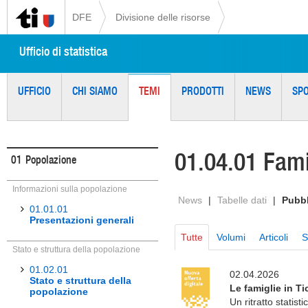
DFE
Divisione delle risorse
Ufficio di statistica
UFFICIO
CHI SIAMO
TEMI
PRODOTTI
NEWS
SP
01.04.01 Fam
01
Popolazione
Informazioni sulla popolazione
News
|
Tabelle dati
|
Pubbl
01.01.01
Presentazioni generali
Tutte
Volumi
Articoli
S
Stato e struttura della popolazione
01.02.01
02.04.2026
Stato e struttura della
Le famiglie in Ti
popolazione
Un ritratto statisti