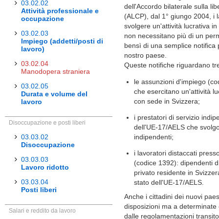
03.02.02
dell'Accordo bilaterale sulla li
Attività professionale e
(ALCP), dal 1° giungo 2004, i l
occupazione
svolgere un'attività lucrativa in
03.02.03
non necessitano più di un per
Impiego (addetti/posti di
bensì di una semplice notifica 
lavoro)
nostro paese.
03.02.04
Queste notifiche riguardano tre
Manodopera straniera
le assunzioni d'impiego (co
03.02.05
che esercitano un'attività l
Durata e volume del
con sede in Svizzera;
lavoro
i prestatori di servizio indi
Disoccupazione e posti liberi
dell'UE-17/AELS che svolgon
03.03.02
indipendenti;
Disoccupazione
i lavoratori distaccati pres
03.03.03
(codice 1392): dipendenti d
Lavoro ridotto
privato residente in Svizze
03.03.04
stato dell'UE-17/AELS.
Posti liberi
Anche i cittadini dei nuovi paes
disposizioni ma a determinate 
Salari e reddito da lavoro
dalle regolamentazioni transitor