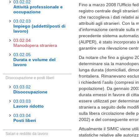
03.02.02
Fino a marzo 2008 l'Ufficio fed
Attività professionale e
registro centrale degli stranie
occupazione
che raccoglieva i dati relativi 
03.02.03
attribuiti agli stranieri. Con l
Impiego (addetti/posti di
d'informazione centrale sulla 
lavoro)
precedente sistema automatizz
03.02.04
(AUPER), è stato incorporato in
Manodopera straniera
garantire una rilevazione centr
03.02.05
Da notare che fino a giugno 200
Durata e volume del
determinare sia la manodopera 
lavoro
lunga durata (domiciliati, dimor
frontaliera. Rimanevano esclusi
Disoccupazione e posti liberi
i richiedenti l'asilo (compresi 
03.03.02
popolazione). Da gennaio 2003 i
Disoccupazione
durata emessi in favore di cit
essere utilizzati per determina
03.03.03
Lavoro ridotto
straniera a seguito delle modif
sulla libera circolazione delle
03.03.04
2002) e del conseguente error
Posti liberi
Attualmente il SIMIC viene util
Salari e reddito da lavoro
statistiche relative alle autorizz