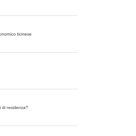
conomico ticinese
bi di residenza?