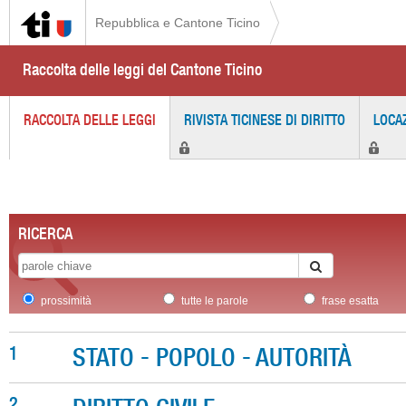
Repubblica e Cantone Ticino
Raccolta delle leggi del Cantone Ticino
RACCOLTA DELLE LEGGI
RIVISTA TICINESE DI DIRITTO
LOCA
RICERCA
prossimità
tutte le parole
frase esatta
1
STATO - POPOLO - AUTORITÀ
2