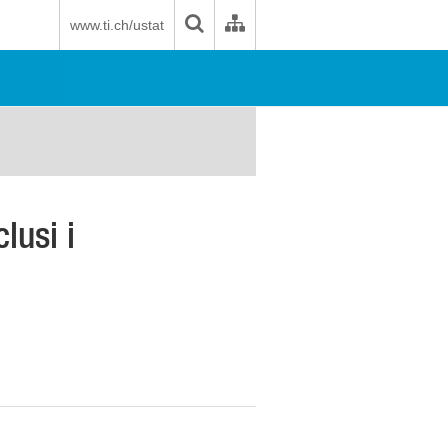
www.ti.ch/ustat
lusi i