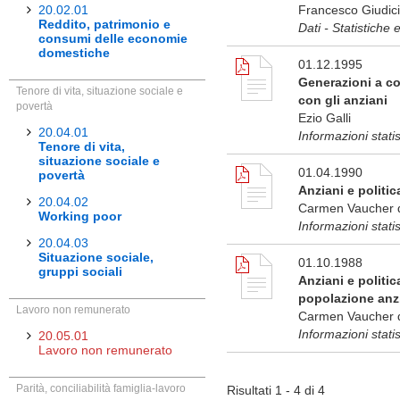
20.02.01
Francesco Giudici
Reddito, patrimonio e
Dati - Statistiche 
consumi delle economie
domestiche
01.12.1995
Generazioni a con
Tenore di vita, situazione sociale e
con gli anziani
povertà
Ezio Galli
20.04.01
Informazioni stat
Tenore di vita,
situazione sociale e
01.04.1990
povertà
Anziani e politi
20.04.02
Carmen Vaucher de
Working poor
Informazioni stati
20.04.03
Situazione sociale,
01.10.1988
gruppi sociali
Anziani e politic
popolazione anzi
Lavoro non remunerato
Carmen Vaucher de
Informazioni stati
20.05.01
Lavoro non remunerato
Parità, conciliabilità famiglia-lavoro
Risultati 1 - 4 di 4