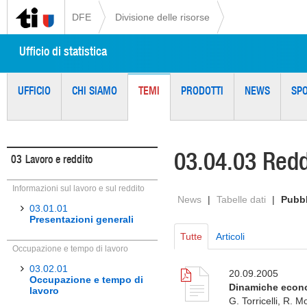
DFE
Divisione delle risorse
Ufficio di statistica
UFFICIO
CHI SIAMO
TEMI
PRODOTTI
NEWS
SP
03.04.03 Redd
03
Lavoro e reddito
Informazioni sul lavoro e sul reddito
News
|
Tabelle dati
|
Pubbl
03.01.01
Presentazioni generali
Tutte
Articoli
Occupazione e tempo di lavoro
03.02.01
20.09.2005
Occupazione e tempo di
Dinamiche econo
lavoro
G. Torricelli, R. M