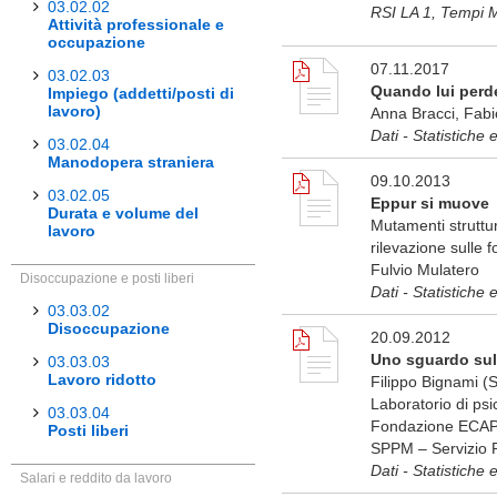
03.02.02
RSI LA 1, Tempi 
Attività professionale e
occupazione
07.11.2017
03.02.03
Quando lui perde
Impiego (addetti/posti di
lavoro)
Anna Bracci, Fabi
Dati - Statistiche 
03.02.04
Manodopera straniera
09.10.2013
03.02.05
Eppur si muove
Durata e volume del
Mutamenti struttur
lavoro
rilevazione sulle f
Fulvio Mulatero
Disoccupazione e posti liberi
Dati - Statistiche 
03.03.02
Disoccupazione
20.09.2012
Uno sguardo sul 
03.03.03
Lavoro ridotto
Filippo Bignami (
Laboratorio di psi
03.03.04
Fondazione ECAP),
Posti liberi
SPPM – Servizio P
Dati - Statistiche 
Salari e reddito da lavoro