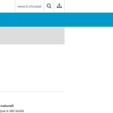
www.ti.ch/ustat
 naturali
acqua e del suolo