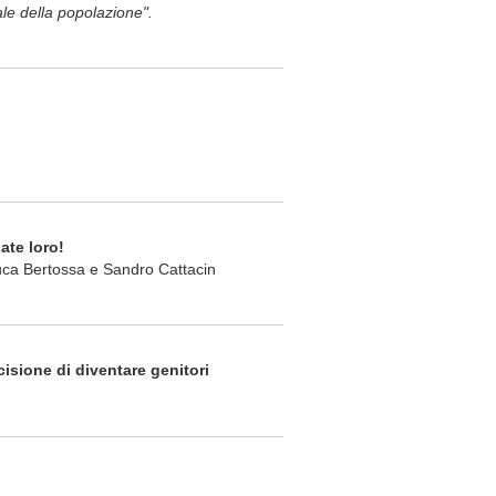
le della popolazione".
ate loro!
Luca Bertossa e Sandro Cattacin
cisione di diventare genitori