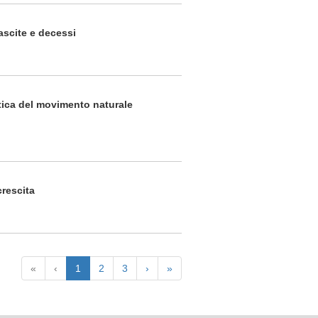
ascite e decessi
tica del movimento naturale
crescita
«
‹
1
2
3
›
»