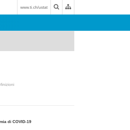
www.ti.ch/ustat
finizioni
emia di COVID-19