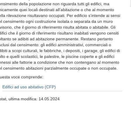
ensimento della popolazione non riguarda tutti gli edifici, ma
nicamente quei locali destinati all’abitazione o che al momento
lla rilevazione risultavano occupati. Per edificio s’intende ai sensi
el censimento ogni costruzione isolata o separata da un muro
visorio, che il giorno di riferimento risulta abitata o abitabile. Gli
ifici che il giorno di riferimento risultano inabitati vengono censiti
oltanto se adibiti ad abitazione permanente. Restano pertanto
sclusi dal censimento: gli edifici amministrativi, commerciali o
ibiti a scopi culturali, le fabbriche, i depositi, i garage, gli edifici di
lto e quelli scolastici, le palestre, le piscine coperte e gli edifici
nnessi alle fattorie a condizione che non contengano al momento
el censimento abitazioni parzialmente occupate o non occupate.
uesta voce comprende:
Edifici ad uso abitativo (CFP)
stat, ultima modifica: 14.05.2024