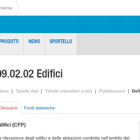
risorse
PRODOTTI
NEWS
SPORTELLO
09.02.02 Edifici
News
|
Tabelle dati
|
Tabelle interattive (cubi)
|
Pubblicazioni
|
Def
Glossario
Fonti statistiche
difici (CFP)
 rilevazione degli edifici e delle abitazioni condotta nell’ambito del