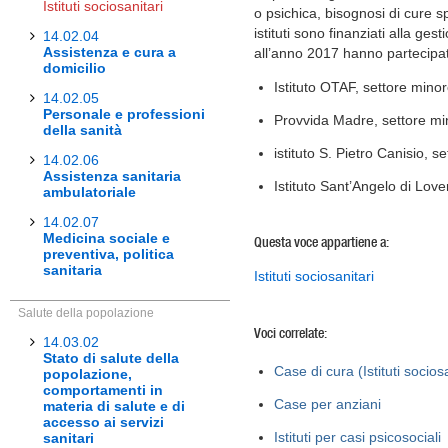
Istituti sociosanitari
o psichica, bisognosi di cure sp
istituti sono finanziati alla ges
14.02.04
Assistenza e cura a
all’anno 2017 hanno partecip
domicilio
Istituto OTAF, settore mino
14.02.05
Personale e professioni
Provvida Madre, settore mi
della sanità
istituto S. Pietro Canisio, s
14.02.06
Assistenza sanitaria
Istituto Sant’Angelo di Love
ambulatoriale
14.02.07
Medicina sociale e
Questa voce appartiene a:
preventiva, politica
sanitaria
Istituti sociosanitari
Salute della popolazione
Voci correlate:
14.03.02
Stato di salute della
Case di cura (Istituti sociosa
popolazione,
comportamenti in
Case per anziani
materia di salute e di
accesso ai servizi
Istituti per casi psicosociali
sanitari