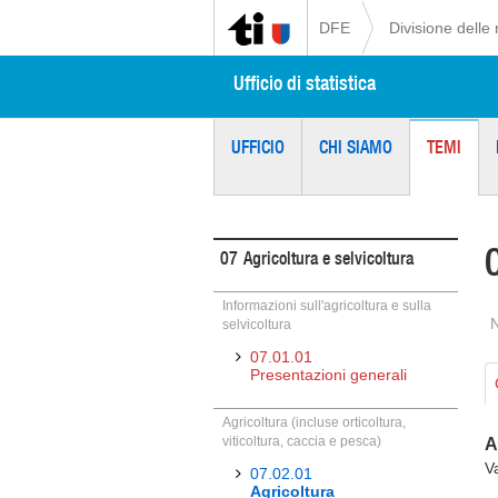
DFE
Divisione delle 
Ufficio di statistica
UFFICIO
CHI SIAMO
TEMI
07
Agricoltura e selvicoltura
Informazioni sull'agricoltura e sulla
selvicoltura
07.01.01
Presentazioni generali
Agricoltura (incluse orticoltura,
viticoltura, caccia e pesca)
A
V
07.02.01
Agricoltura