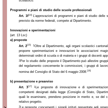
scolastico.
Programmi e piani di studio delle scuole professionali
[14]
Art. 1f
L’approvazioni di programmi e piani di studio delle 
previsto da norme federali, compete al Dipartimento.
Innovazioni e sperimentazioni
(art. 13 Lsc)
a) proposte
[15]
1
Art. 2
Oltre al Dipartimento, agli organi scolastici cantonali
proporre sperimentazioni e innovazioni le associazioni magist
determinati ordini di scuola o di materia e i gruppi di docenti app
2
Per lo studio delle proposte il Dipartimento può allestire gruppi
del regolamento concernente le commissioni, i gruppi di lavor
[16]
nomina del Consiglio di Stato del 6 maggio 2008.
b) presentazione e preavviso
[17]
1
Art. 3
Le proposte di innovazione e di sperimentazio
competenti designati dalla legge (Consiglio di Stato, Dipartime
quali le esaminano, prendono posizione in merito e, se del c
relativo progetto.
2
Le proposte concernenti i singoli istituti presentate agli org
>