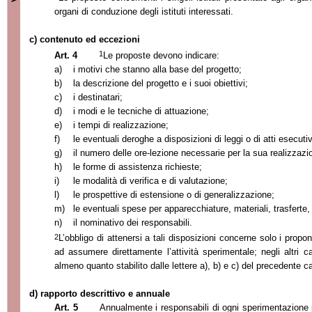
organi di conduzione degli istituti interessati.
c) contenuto ed eccezioni
1
Art. 4
Le proposte devono indicare:
a)
i motivi che stanno alla base del progetto;
b)
la descrizione del progetto e i suoi obiettivi;
c)
i destinatari;
d)
i modi e le tecniche di attuazione;
e)
i tempi di realizzazione;
f)
le eventuali deroghe a disposizioni di leggi o di atti esecutiv
g)
il numero delle ore-lezione necessarie per la sua realizzazi
h)
le forme di assistenza richieste;
i)
le modalità di verifica e di valutazione;
l)
le prospettive di estensione o di generalizzazione;
m)
le eventuali spese per apparecchiature, materiali, trasferte,
n)
il nominativo dei responsabili.
2
L’obbligo di attenersi a tali disposizioni concerne solo i prop
ad assumere direttamente l’attività sperimentale; negli altri
almeno quanto stabilito dalle lettere a), b) e c) del precedente 
d) rapporto descrittivo e annuale
Art. 5
Annualmente i responsabili di ogni sperimentazione 