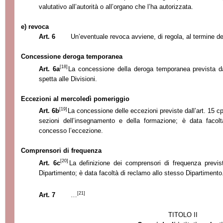
valutativo all’autorità o all’organo che l’ha autorizzata.
e) revoca
Art. 6
Un’eventuale revoca avviene, di regola, al termine de
Concessione deroga temporanea
[18]
Art. 6a
La concessione della deroga temporanea prevista dall
spetta alle Divisioni.
Eccezioni al mercoledì pomeriggio
[19]
Art. 6b
La concessione delle eccezioni previste dall’art. 15 cpv
sezioni dell’insegnamento e della formazione; è data facol
concesso l’eccezione.
Comprensori di frequenza
[20]
Art. 6c
La definizione dei comprensori di frequenza previst
Dipartimento; è data facoltà di reclamo allo stesso Dipartimento
[21]
Art. 7
…
TITOLO II