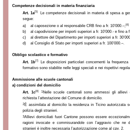
Competenze decisionali in materia finanziaria
[5]
Art. 1a
Le competenze decisionali in materia di spesa a ges
segue:
[6]
a)
al caposezione o al responsabile CRB fino a fr. 10’000.–;
b)
al capodivisione per importi superiori a fr. 10’000.- e fino a f
c)
al direttore del Dipartimento per importi superiori a fr. 30’00
d)
al Consiglio di Stato per importi superiori a fr. 100’000.–.
Obbligo scolastico e formativo
[7]
Art. 1b
Le disposizioni particolari concernenti la frequenza 
formativo sono stabilite nelle leggi speciali e nei rispettivi regol
Ammissione alle scuole cantonali
a) condizioni del domicilio
[8]
1
Art. 1c
Nelle scuole cantonali sono ammessi gli allievi d
richiesta l’attestazione del Comune di domicilio.
2
È assimilata al domicilio la residenza in Ticino autorizzata s
polizia degli stranieri.
3
Allievi domiciliati fuori Cantone possono essere eccezional
ragioni invocate e commisurandole con l’aggravio che ne deri
stranieri è inoltre necessaria l’autorizzazione come al cpv. 2.