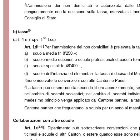
4
L’ammissione dei non domiciliati è autorizzata dalle Di
congiuntamente con la decisione sulla tassa, riservata la facol
Consiglio di Stato.
[9]
b) tasse
bis
(art. 4 e 7 cpv.
1
Lsc)
[10]
1
Art. 1d
Per l’ammissione dei non domiciliati è prelevata la 
a)
scuola media fr. 8’250.–;
b)
scuole medie superiori e scuole professionali di base a tem
c)
scuole speciali fr. 48’400.–;
d)
scuole dell’infanzia ed elementari: la tassa è decisa dal Mu
2
Sono riservate le convenzioni con altri Cantoni o Paesi.
3
La tassa può essere ridotta secondo libero apprezzamento, seg
nell’ambito di scambi scolastici; nell’ambito di scambi individua
medesimo principio venga applicato dal Cantone partner, la tass
Cantone partner che frequentano la scuola per un anno al mass
Collaborazioni con altre scuole
[13]
Art. 1e
Il Dipartimento può sottoscrivere convenzioni che 
ticinesi e scuole di altri Cantoni o estere quando esse sono nell