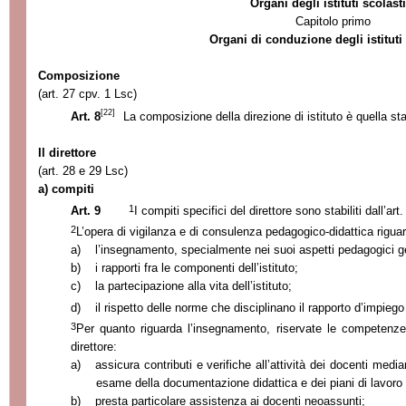
Organi degli istituti scolasti
Capitolo primo
Organi di conduzione degli istituti
Composizione
(art. 27 cpv. 1 Lsc)
[22]
Art. 8
La composizione della direzione di istituto è quella stab
Il direttore
(art. 28 e 29 Lsc)
a) compiti
1
Art. 9
I compiti specifici del direttore sono stabiliti dall’art
2
L’opera di vigilanza e di consulenza pedagogico-didattica rigua
a)
l’insegnamento, specialmente nei suoi aspetti pedagogici ge
b)
i rapporti fra le componenti dell’istituto;
c)
la partecipazione alla vita dell’istituto;
d)
il rispetto delle norme che disciplinano il rapporto d’impieg
3
Per quanto riguarda l’insegnamento, riservate le competenze d
direttore:
a)
assicura contributi e verifiche all’attività dei docenti medi
esame della documentazione didattica e dei piani di lavoro 
b)
presta particolare assistenza ai docenti neoassunti;