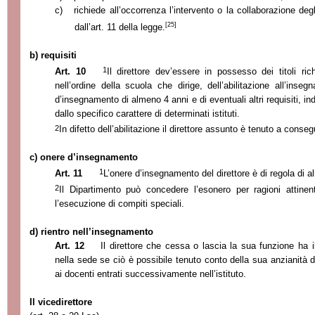
c)
richiede all’occorrenza l’intervento o la collaborazione degl
[25]
dall’art. 11 della legge.
b) requisiti
1
Art. 10
Il direttore dev’essere in possesso dei titoli ri
nell’ordine della scuola che dirige, dell’abilitazione all’inse
d’insegnamento di almeno 4 anni e di eventuali altri requisiti, ind
dallo specifico carattere di determinati istituti.
2
In difetto dell’abilitazione il direttore assunto è tenuto a consegu
c) onere d’insegnamento
1
Art. 11
L’onere d’insegnamento del direttore è di regola di a
2
Il Dipartimento può concedere l’esonero per ragioni attinenti
l’esecuzione di compiti speciali.
d) rientro nell’insegnamento
Art. 12
Il direttore che cessa o lascia la sua funzione ha il
nella sede se ciò è possibile tenuto conto della sua anzianità 
ai docenti entrati successivamente nell’istituto.
Il vicedirettore