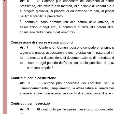
1
Art. 6
Il Cantone può concedere dei contributi ai centri di
prossimità, alle attività con mentori, alle colonie di vacanza e ai
ai progetti giovanili, ai progetti di educazione tra pari, ai proget
nei limiti stabiliti a preventivo.
2
I contributi sono commisurati alla natura delle attività, a
associazioni o degli enti, ai contributi di terzi, alla potenzialità
finanziario dell’attività o dell’esercizio.
Concessione di risorse e spazi pubblici
Art. 7
Il Cantone e i Comuni possono concedere, di princi
a giovani, gruppi, associazioni o enti, prestazioni in natura ed in
a)
la messa a disposizione di documentazione, di materiale, di 
b)
l’uso, in ogni periodo dell’anno, del suolo pubblico, di spazi
altre loro proprietà.
Contributi per la costruzione
Art. 8
Il Cantone può concedere dei contributi per l’ac
l’ammodernamento, l’ampliamento, le attrezzature e l’arredame
spese effettive riconosciute per i centri di attività giovanili e le
Contributi per l’esercizio
1
Art. 9
Il contributo per le spese d’esercizio riconosci