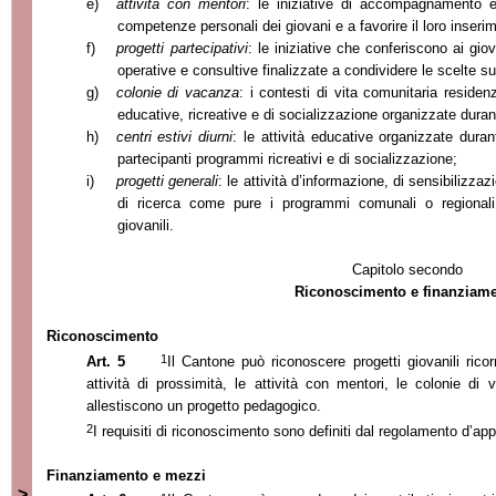
e)
attività con mentori
:
le iniziative di accompagnamento ed
competenze personali dei giovani e a favorire il loro inserim
f)
progetti partecipativi
: le iniziative che conferiscono ai giov
operative e consultive finalizzate a condividere le scelte su
g)
colonie di vacanza
: i contesti di vita comunitaria residenz
educative, ricreative e di socializzazione organizzate dura
h)
centri estivi diurni
: le attività educative organizzate dura
partecipanti programmi ricreativi e di socializzazione;
i)
progetti generali
: le attività d’informazione, di sensibilizza
di ricerca come pure i programmi comunali o regionali f
giovanili.
Capitolo secondo
Riconoscimento e finanziam
Riconoscimento
1
Art. 5
Il Cantone può riconoscere progetti giovanili ricorre
attività di prossimità, le attività con mentori, le colonie di 
allestiscono un progetto pedagogico.
2
I requisiti di riconoscimento sono definiti dal regolamento d’appl
Finanziamento e mezzi
>