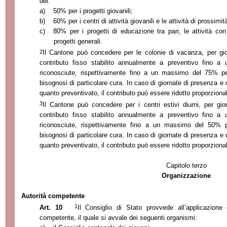
del:
a)
50% per i progetti giovanili;
b)
60% per i centri di attività giovanili e le attività di prossimit
c)
80% per i progetti di educazione tra pari, le attività con 
progetti generali.
2
Il Cantone può concedere per le colonie di vacanza, per gio
contributo fisso stabilito annualmente a preventivo fino
riconosciute, rispettivamente fino a un massimo del 75% pe
bisognosi di particolare cura. In caso di giornate di presenza e di
quanto preventivato, il contributo può essere ridotto proporzion
3
Il Cantone può concedere per i centri estivi diurni, per gi
contributo fisso stabilito annualmente a preventivo fino
riconosciute, rispettivamente fino a un massimo del 50% per
bisognosi di particolare cura. In caso di giornate di presenza e di
quanto preventivato, il contributo può essere ridotto proporzion
Capitolo terzo
Organizzazione
Autorità competente
1
Art. 10
Il Consiglio di Stato provvede all’applicazione 
competente, il quale si avvale dei seguenti organismi: