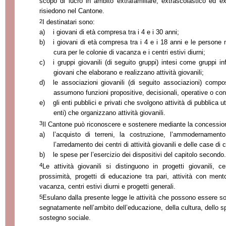
scopo di lucro in ambito extrafamiliare, extrascolastico ed e
risiedono nel Cantone.
2
I destinatari sono:
a)
i giovani di età compresa tra i 4 e i 30 anni;
b)
i giovani di età compresa tra i 4 e i 18 anni e le persone
cura per le colonie di vacanza e i centri estivi diurni;
c)
i gruppi giovanili (di seguito gruppi) intesi come gruppi 
giovani che elaborano e realizzano attività giovanili;
d)
le associazioni giovanili (di seguito associazioni) com
assumono
funzioni propositive, decisionali, operative o con
e)
gli enti pubblici e privati che svolgono attività di pubblica u
enti) che organizzano attività giovanili.
3
Il Cantone può riconoscere e sostenere mediante la concessione
a)
l’acquisto di terreni, la costruzione, l’ammodernamento
l’arredamento dei centri di attività giovanili e delle case di
b)
le spese per l’esercizio dei dispositivi del capitolo secondo.
4
Le attività giovanili si distinguono in progetti giovanili, cent
prossimità, progetti di educazione tra pari, attività con mentor
vacanza, centri estivi diurni e progetti generali.
5
Esulano dalla presente legge le attività che possono essere sos
segnatamente nell’ambito dell’educazione, della cultura, dello spo
sostegno sociale.