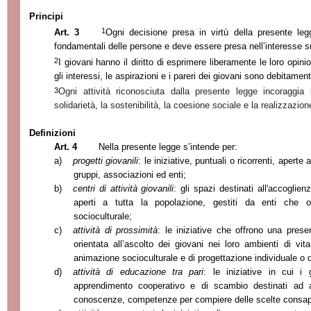
Principi
1
Art. 3
Ogni decisione presa in virtù della presente legg
fondamentali delle persone e deve essere presa nell’interesse su
2
I giovani hanno il diritto di esprimere liberamente le loro opini
gli interessi, le aspirazioni e i pareri dei giovani sono debitamen
3
Ogni attività riconosciuta dalla presente legge incoraggia l
solidarietà, la sostenibilità, la coesione sociale e la realizzazione
Definizioni
Art. 4
Nella presente legge s’intende per:
a)
progetti giovanili
: le iniziative, puntuali o ricorrenti, aperte 
gruppi, associazioni ed enti;
b)
centri di attività giovanili
: gli spazi destinati all'accoglie
aperti a tutta la popolazione, gestiti da enti che o
socioculturale;
c)
attività di prossimità
: le iniziative che offrono una pres
orientata all’ascolto dei giovani nei loro ambienti di vit
animazione socioculturale e di progettazione individuale o 
d)
attività di educazione tra pari
:
le iniziative in cui i
apprendimento cooperativo e di scambio destinati ad alt
conoscenze, competenze per compiere delle scelte consape