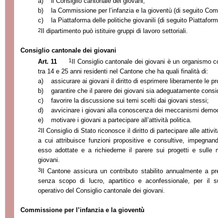
a)
il Consiglio cantonale dei giovani;
b)
la Commissione per l’infanzia e la gioventù (di seguito Co
c)
la Piattaforma delle politiche giovanili (di seguito Piattaform
2
Il dipartimento può istituire gruppi di lavoro settoriali.
Consiglio cantonale dei giovani
1
Art. 11
Il Consiglio cantonale dei giovani è un organismo 
tra 14 e 25 anni residenti nel Cantone che ha quali finalità di:
a)
assicurare ai giovani
il diritto di esprimere liberamente le pr
b)
garantire che il parere dei giovani sia adeguatamente conside
c)
favorire la discussione sui temi scelti dai giovani stessi;
d)
avvicinare i giovani alla conoscenza dei meccanismi democ
e)
motivare i giovani a partecipare all’attività politica.
2
Il Consiglio di Stato riconosce il diritto di partecipare alle atti
a cui attribuisce funzioni propositive e consultive, impegnand
esso adottate e a richiederne il parere sui progetti e sulle 
giovani.
3
Il Cantone assicura un contributo stabilito annualmente a pre
senza scopo di lucro, apartitico e aconfessionale, per il su
operativo del Consiglio cantonale dei giovani.
Commissione per l’infanzia e la gioventù