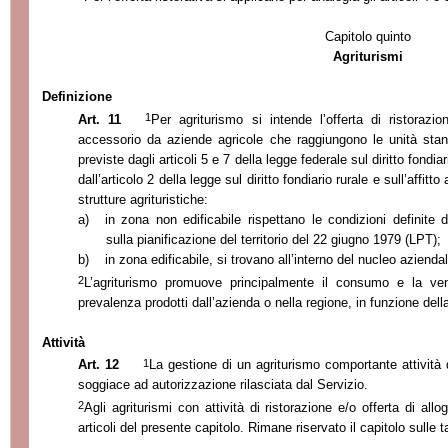
Capitolo quinto
Agriturismi
Definizione
1
Art. 11
Per agriturismo si intende l’offerta di ristorazi
accessorio da aziende agricole che raggiungono le unità st
previste dagli articoli 5 e 7 della legge federale sul diritto fondi
dall’articolo 2 della legge sul diritto fondiario rurale e sull’affit
strutture agrituristiche:
a)
in zona non edificabile rispettano le condizioni definite d
sulla pianificazione del territorio del 22 giugno 1979 (LPT);
b)
in zona edificabile, si trovano all’interno del nucleo aziend
2
L’agriturismo promuove principalmente il consumo e la vendi
prevalenza prodotti dall’azienda o nella regione, in funzione della
Attività
1
Art. 12
La gestione di un agriturismo comportante attività d
soggiace ad autorizzazione rilasciata dal Servizio.
2
Agli agriturismi con attività di ristorazione e/o offerta di all
articoli del presente capitolo. Rimane riservato il capitolo sulle 