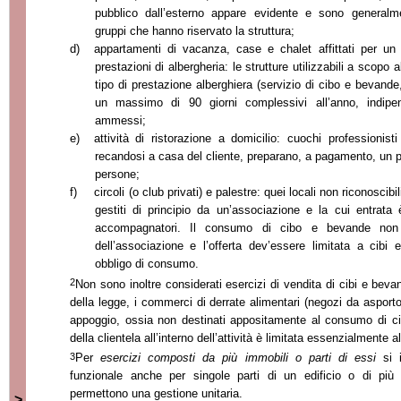
pubblico dall’esterno appare evidente e sono generalm
gruppi che hanno riservato la struttura;
d)
appartamenti di vacanza, case e chalet affittati per un
prestazioni di albergheria: le strutture utilizzabili a scopo 
tipo di prestazione alberghiera (servizio di cibo e bevande,
un massimo di 90 giorni complessivi all’anno, indipe
ammessi;
e)
attività di ristorazione a domicilio: cuochi professionis
recandosi a casa del cliente, preparano, a pagamento, un 
persone;
f)
circoli (o club privati) e palestre: quei locali non riconoscib
gestiti di principio da un’associazione e la cui entrata
accompagnatori. Il consumo di cibo e bevande non 
dell’associazione e l’offerta dev’essere limitata a cib
obbligo di consumo.
2
Non sono inoltre considerati esercizi di vendita di cibi e be
della legge, i commerci di derrate alimentari (negozi da asport
appoggio, ossia non destinati appositamente al consumo di ci
della clientela all’interno dell’attività è limitata essenzialmente 
3
Per
e
sercizi composti da più immobili o parti di essi
si i
funzionale anche per singole parti di un edificio o di più e
permettono una gestione unitaria.
>