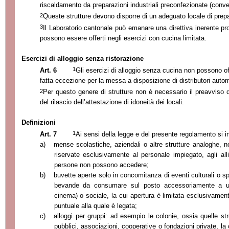
riscaldamento da preparazioni industriali preconfezionate (conve
2
Queste strutture
devono disporre di un adeguato locale di prepar
3
Il Laboratorio cantonale può emanare una direttiva inerente prod
possono essere offerti negli esercizi con cucina limitata.
Esercizi di alloggio senza ristorazione
1
Art. 6
Gli esercizi di alloggio senza cucina non possono off
fatta eccezione per la messa a disposizione di distributori autom
2
Per questo genere di strutture non è necessario il preavviso d
del rilascio dell’attestazione di idoneità dei locali.
Definizioni
1
Art. 7
Ai sensi della legge e del presente regolamento si i
a)
mense scolastiche, aziendali o altre strutture analoghe, n
riservate esclusivamente al personale impiegato, agli alli
persone non possono accedere;
b)
buvette aperte solo in concomitanza di eventi culturali o spo
bevande da consumare sul posto accessoriamente a un’att
cinema) o sociale, la cui apertura è limitata esclusivamen
puntuale alla quale è legata;
c)
alloggi per gruppi: ad esempio le colonie, ossia quelle stru
pubblici, associazioni, cooperative o fondazioni private, la 