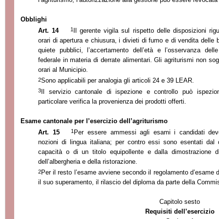
Obblighi
1
Art. 14
Il gerente vigila sul rispetto delle disposizioni rig
orari di apertura e chiusura, i divieti di fumo e di vendita delle 
quiete pubblici, l’accertamento dell’età e l’osservanza dell
federale in materia di derrate alimentari. Gli agriturismi non sogg
orari al Municipio.
2
Sono applicabili per analogia gli articoli 24 e 39 LEAR.
3
Il servizio cantonale di ispezione e controllo può ispezion
particolare verifica la provenienza dei prodotti offerti.
Esame cantonale per l’esercizio dell’agriturismo
1
Art. 15
Per essere ammessi agli esami i candidati devo
nozioni di lingua italiana; per contro essi sono esentati dal 
capacità o di un titolo equipollente e dalla dimostrazione d
dell’albergheria e della ristorazione.
2
Per il resto l’esame avviene secondo il regolamento d’esame di
il suo superamento, il rilascio del diploma da parte della Commi
Capitolo sesto
Requisiti dell’esercizio