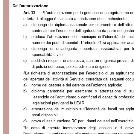
Dell’autorizzazione
1
Art. 13
L’autorizzazione per la gestione di un agriturismo co
offerta di alloggio è rilasciata a condizione che il richiedente:
a)
disponga del diploma cantonale per esercente o dell’atte
cantonale per l’esercizio dell’agriturismo da parte del gesto
b)
produca l’attestazione del municipio dell’idoneità dei lo
numero dei posti disponibili. L’articolo 21 si applica per ana
c)
disponga di un’adeguata copertura assicurativa per l
sponsabilità civile;
d)
soddisfi i requisiti di sicurezza, sanitari e igienici previsti 
di polizia del fuoco, polizia edilizia e di igiene.
2
La richiesta di autorizzazione per l’esercizio di un agrituris
dell’apertura dell’attività al Servizio, corredata dai seguenti doc
a)
nome del gestore e del gerente dell’azienda agricola;
b)
diploma cantonale per esercente o attestazione di s
l’esercizio dell’agriturismo o certificati di capacità professi
legislazioni previgenti la LEAR;
c)
attestazione del municipio sull’idoneità dei locali per ag
posti disponibili;
d)
prova di assicurazione RC per i danni causati nell’esercizio d
3
In caso di ripetuta inosservanza degli obblighi o di grav
l’agriturismo, l’autorizzazione alla gestione può essere revocata