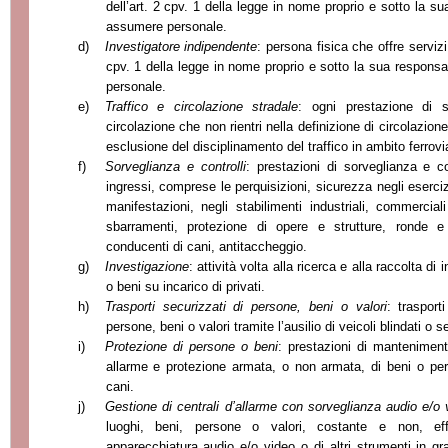
dell’art. 2 cpv. 1 della legge in nome proprio e sotto la su
assumere personale.
d)
Investigatore indipendente
: persona fisica che offre servizi
cpv. 1 della legge in nome proprio e sotto la sua responsa
personale.
e)
Traffico e circolazione stradale
: ogni prestazione di s
circolazione che non rientri nella definizione di circolazio
esclusione del disciplinamento del traffico in ambito ferrovia
f)
Sorveglianza e controlli
: prestazioni di sorveglianza e co
ingressi, comprese le perquisizioni, sicurezza negli eserciz
manifestazioni, negli stabilimenti industriali, commercia
sbarramenti, protezione di opere e strutture, ronde e 
conducenti di cani, antitaccheggio.
g)
Investigazione
: attività volta alla ricerca e alla raccolta di
o beni su incarico di privati.
h)
Trasporti securizzati di persone, beni o valori
: trasport
persone, beni o valori tramite l’ausilio di veicoli blindati o
i)
Protezione di persone o beni
: prestazioni di manteniment
allarme e protezione armata, o non armata, di beni o per
cani.
j)
Gestione di centrali d’allarme con sorveglianza audio e/o 
luoghi, beni, persone o valori, costante e non, ef
apparecchiatura audio e/o video o di altri strumenti in gr