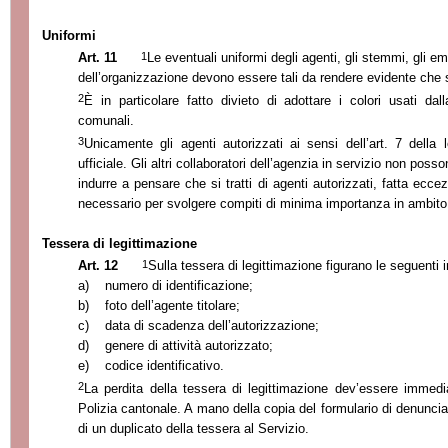
Uniformi
1
Art. 11
Le eventuali uniformi degli agenti, gli stemmi, gli e
dell’organizzazione devono essere tali da rendere evidente che si 
2
È in particolare fatto divieto di adottare i colori usati dal
comunali.
3
Unicamente gli agenti autorizzati ai sensi dell’art. 7 della
ufficiale. Gli altri collaboratori dell’agenzia in servizio non pos
indurre a pensare che si tratti di agenti autorizzati, fatta eccezi
necessario per svolgere compiti di minima importanza in ambito 
Tessera di legittimazione
1
Art. 12
Sulla tessera di legittimazione figurano le seguenti 
a)
numero di identificazione;
b)
foto dell’agente titolare;
c)
data di scadenza dell’autorizzazione;
d)
genere di attività autorizzato;
e)
codice identificativo.
2
La perdita della tessera di legittimazione dev’essere immed
Polizia cantonale. A mano della copia del formulario di denuncia 
di un duplicato della tessera al Servizio.