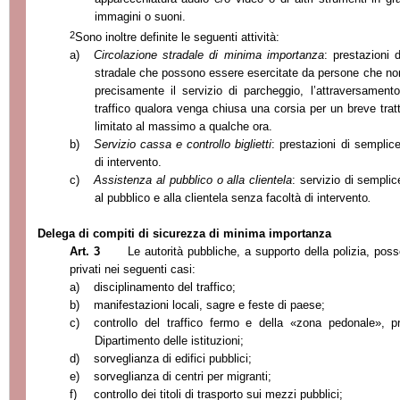
immagini o suoni.
2
Sono inoltre definite le seguenti attività:
a)
Circolazione stradale di minima importanza
: prestazioni 
stradale che possono essere esercitate da persone che non
precisamente il servizio di parcheggio, l’attraversamen
traffico qualora venga chiusa una corsia per un breve trat
limitato al massimo a qualche ora.
b)
Servizio cassa e controllo biglietti
: prestazioni di semplice
di intervento.
c)
Assistenza al pubblico o alla clientela
: servizio di sempl
al pubblico e alla clientela senza facoltà di intervento
.
Delega di compiti di sicurezza di minima importanza
Art. 3
Le autorità pubbliche, a supporto della polizia, pos
privati nei seguenti casi:
a)
disciplinamento del traffico;
b)
manifestazioni locali, sagre e feste di paese;
c)
controllo del traffico fermo e della «zona pedonale», p
Dipartimento delle istituzioni;
d)
sorveglianza di edifici pubblici;
e)
sorveglianza di centri per migranti;
f)
controllo dei titoli di trasporto sui mezzi pubblici;