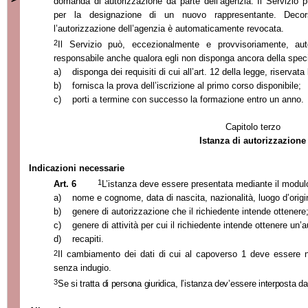
domanda di autorizzazione da parte dell’agenzia. Il Servizio 
per la designazione di un nuovo rappresentante. Decors
l’autorizzazione dell’agenzia è automaticamente revocata.
2
Il Servizio può, eccezionalmente e provvisoriamente, au
responsabile anche qualora egli non disponga ancora della speci
a)
disponga dei requisiti di cui all’art. 12 della legge, riservata l
b)
fornisca la prova dell’iscrizione al primo corso disponibile;
c)
porti a termine con successo la formazione entro un anno.
Capitolo terzo
Istanza di autorizzazione
Indicazioni necessarie
1
Art. 6
L’istanza deve essere presentata mediante il modulo
a)
nome e cognome, data di nascita, nazionalità, luogo d’origin
b)
genere di autorizzazione che il richiedente intende ottenere
c)
genere di attività per cui il richiedente intende ottenere un’
d)
recapiti.
2
Il cambiamento dei dati di cui al capoverso 1 deve essere not
senza indugio.
3
Se si tratta di persona giuridica, l’istanza dev’essere interposta d