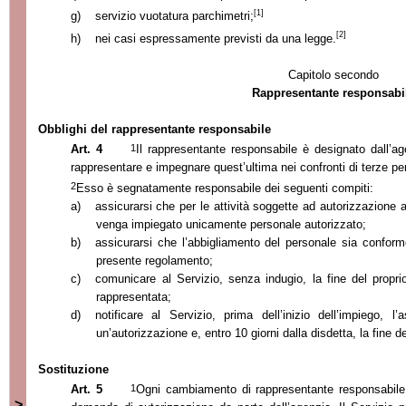
[1]
g)
servizio vuotatura parchimetri;
[2]
h)
nei casi espressamente previsti da una legge.
Capitolo secondo
Rappresentante responsabi
Obblighi del rappresentante responsabile
1
Art. 4
Il rappresentante responsabile è designato dall’a
rappresentare e impegnare quest’ultima nei confronti di terze pe
2
Esso è segnatamente responsabile dei seguenti compiti:
a)
assicurarsi che per le attività soggette ad autorizzazione ai
venga impiegato unicamente personale autorizzato;
b)
assicurarsi che l’abbigliamento del personale sia conforme
presente regolamento;
c)
comunicare al Servizio, senza indugio, la fine del propri
rappresentata;
d)
notificare al Servizio, prima dell’inizio dell’impiego, l
un’autorizzazione e, entro 10 giorni dalla disdetta, la fine d
Sostituzione
1
Art. 5
Ogni cambiamento di rappresentante responsabil
>