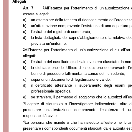
Allegati
1
Art. 7
All’istanza per l’ottenimento di un’autorizzazione 
essere allegati:
a)
un esemplare della tessera di riconoscimento dell’organizz
b)
un’attestazione comprovante l’esistenza di una copertura per
c)
l’estratto del registro di commercio;
d)
la lista dettagliata dei capi d’abbigliamento e la relativa 
prevista un’uniforme.
2
All’istanza per l’ottenimento di un’autorizzazione di cui all’a
allegati:
a)
l’estratto del casellario giudiziale svizzero rilasciato da non
b)
la dichiarazione dell’Ufficio di esecuzione comprovante l’i
beni e di procedure fallimentari a carico del richiedente;
c)
copia di un documento di legittimazione valido;
d)
il certificato attestante il superamento degli esami pr
professionale specifica;
e)
se straniero, il permesso di soggiorno che lo autorizzi all’eser
3
L’agente di sicurezza o l’investigatore indipendente, oltre
presentare un’attestazione comprovante l’esistenza di u
responsabilità civile.
4
La persona che risiede o che ha risieduto all’estero nei 5 ann
presentare i corrispondenti documenti rilasciati dalle autorità est