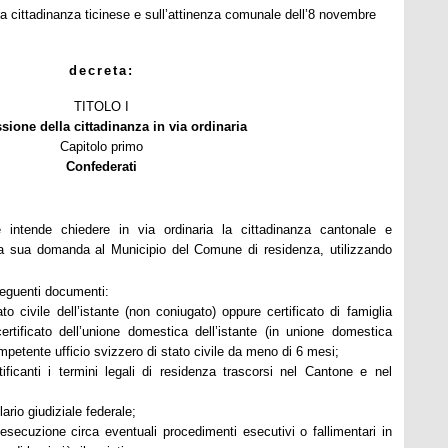
ulla cittadinanza ticinese e sull’attinenza comunale dell’8 novembre
decreta:
TITOLO I
ione della cittadinanza in via ordinaria
Capitolo primo
Confederati
e intende chiedere in via ordinaria la cittadinanza cantonale e
la sua domanda al Municipio del Comune di residenza, utilizzando
seguenti documenti:
tato civile dell’istante (non coniugato) oppure certificato di famiglia
certificato dell’unione domestica dell’istante (in unione domestica
competente ufficio svizzero di stato civile da meno di 6 mesi;
stificanti i termini legali di residenza trascorsi nel Cantone e nel
lario giudiziale federale;
i esecuzione circa eventuali procedimenti esecutivi o fallimentari in