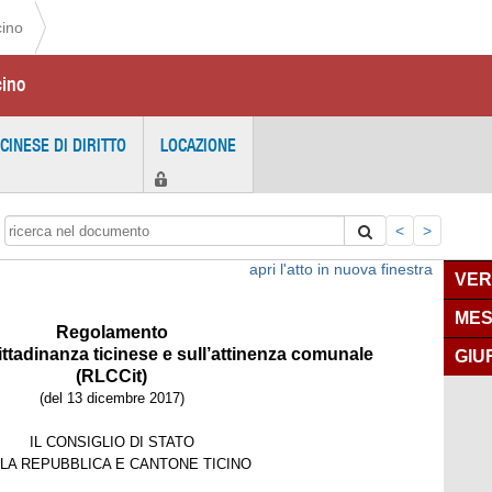
cino
cino
ICINESE DI DIRITTO
LOCAZIONE
<
>
apri l'atto in nuova finestra
VER
MES
Regolamento
cittadinanza ticinese e sull’attinenza comunale
GIU
(RLCCit)
(del 13 dicembre 2017)
IL CONSIGLIO DI STATO
LA REPUBBLICA E CANTONE TICINO