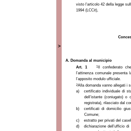
visto l’articolo 42 della legge s
1994 (LCCit),
Concess
>
A. Domanda al municipio
1
Art. 1
Il confederato ch
l’attinenza comunale presenta 
l’apposito modulo ufficiale.
2
Alla domanda vanno allegati i 
a)
certificato individuale di s
dell’istante (coniugato) o 
registrata), rilasciato dal 
b)
certificati di domicilio giu
Comune;
c)
estratto per privati del casel
d)
dichiarazione dell’ufficio d