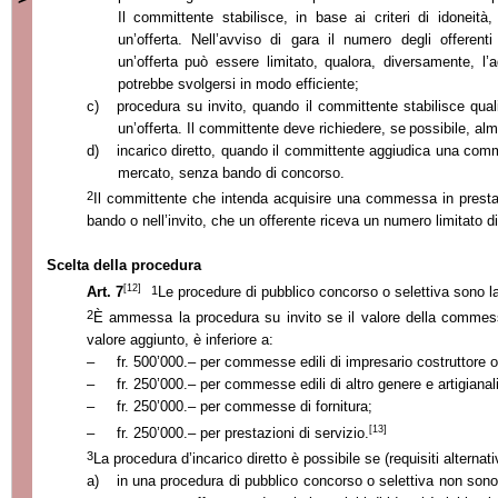
Il committente stabilisce, in base ai criteri di idoneità,
un’offerta. Nell’avviso di gara il numero degli offerent
un’offerta può essere limitato, qualora, diversamente, 
potrebbe svolgersi in modo efficiente;
c)
procedura su invito, quando il committente stabilisce quali
un’offerta. Il committente deve richiedere, se
possibile, alm
d)
incarico diretto, quando il committente aggiudica una com
mercato, senza bando di concorso.
2
Il committente che intenda acquisire una commessa in prestazion
bando o nell’invito, che un offerente riceva un numero limitato di 
Scelta della procedura
[12]
1
Art. 7
Le procedure di pubblico concorso o selettiva sono la
2
È ammessa la procedura su invito se il valore della commes
valore aggiunto, è inferiore a:
–
fr. 500’000.
–
per commesse edili di impresario costruttore o
–
fr. 250’000.
–
per commesse edili di altro genere e artigianali
–
fr. 250’000.
–
per commesse di fornitura;
[13]
–
fr. 250’000.
–
per prestazioni di servizio.
3
La procedura d’incarico diretto è possibile se (requisiti alternati
a)
in una procedura di pubblico concorso o selettiva non sono