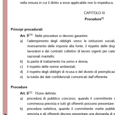
nella misura in cui il diritto a esse applicabile non lo impedisca.
CAPITOLO III
[9]
Procedure
Principi procedurali
[10]
Art. 5
Nelle procedure si devono garantire:
a)
l’adempimento degli obblighi verso le istituzioni socia
riversamento delle imposte alla fonte, il rispetto delle dis
lavoratori e dei contratti collettivi di lavoro vigenti per cate
nazionali mantello;
b)
la parità di trattamento tra uomo e donna;
c)
il rispetto delle norme ambientali;
d)
il rispetto degli obblighi di ricusa e del divieto di preimplica
e)
la tutela dei dati confidenziali comunicati dall’offerente.
Procedure
[11]
1
Art. 6
Sono definite:
a)
procedura di pubblico concorso, quando il committente 
commessa prevista e tutti gli offerenti possono presentare u
b)
procedura selettiva, quando il committente mette pub
prevista e gli offerenti devono presentare una domanda di 
>