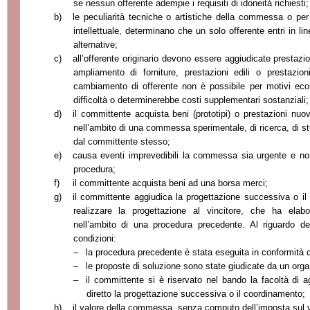
se nessun offerente adempie i requisiti di idoneità richiesti;
b)
le peculiarità tecniche o artistiche della commessa o per 
intellettuale, determinano che un solo offerente entri in l
alternative;
c)
all’offerente originario devono essere aggiudicate prestaz
ampliamento di forniture, prestazioni edili o prestazioni
cambiamento di offerente non è possibile per motivi eco
difficoltà o determinerebbe costi supplementari sostanziali;
d)
il committente acquista beni (prototipi) o prestazioni nu
nell’ambito di una commessa sperimentale, di ricerca, di stu
dal committente stesso;
e)
causa eventi imprevedibili la commessa sia urgente e non
procedura;
f)
il committente acquista beni ad una borsa merci;
g)
il committente aggiudica la progettazione successiva o il
realizzare la progettazione al vincitore, che ha elab
nell’ambito di una procedura precedente. Al riguardo 
condizioni:
–
la procedura precedente è stata eseguita in conformità c
–
le proposte di soluzione sono state giudicate da un org
–
il committente si è riservato nel bando la facoltà di a
diretto la progettazione successiva o il coordinamento;
h)
il valore della commessa, senza computo dell’imposta sul va