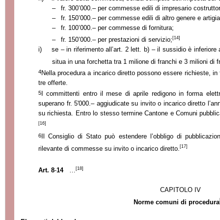
–
fr. 300’000.
–
per commesse edili di impresario costruttor
–
fr. 150’000.
–
per commesse edili di altro genere e artigia
–
fr. 100’000.
–
per commesse di fornitura;
[14]
–
fr. 150’000.
–
per prestazioni di servizio;
i)
se – in riferimento all’art. 2 lett. b) – il sussidio è inferi
situa in una forchetta tra 1 milione di franchi e 3 milioni di f
4
Nella procedura a incarico diretto possono essere richieste, in
tre offerte.
5
I committenti entro il mese di aprile redigono in forma elet
superano fr. 5'000.– aggiudicate su invito o incarico diretto l’a
su richiesta. Entro lo stesso termine Cantone e Comuni pubblica
[16]
6
Il Consiglio di Stato può estendere l’obbligo di pubblicazi
[17]
rilevante di commesse su invito o incarico diretto.
[18]
Art. 8
-
14
…
CAPITOLO IV
Norme comuni di procedura