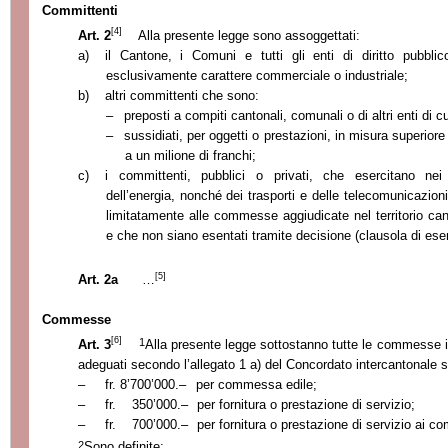
Committenti
[4]
Art. 2
Alla presente legge sono assoggettati:
a)
il Cantone, i Comuni e tutti gli enti di diritto pubbli
esclusivamente carattere commerciale o industriale;
b)
altri committenti che sono:
–
preposti a compiti cantonali, comunali o di altri enti di cu
–
sussidiati, per oggetti o prestazioni, in misura superior
a un milione di franchi;
c)
i committenti, pubblici o privati, che esercitano nei s
dell’energia, nonché dei trasporti e delle telecomunicazioni 
limitatamente alle commesse aggiudicate nel territorio cant
e che non siano esentati tramite decisione (clausola di ese
[5]
Art. 2a
…
Commesse
[6]
1
Art. 3
Alla presente legge sottostanno tutte le commesse inf
adeguati secondo l’allegato 1 a) del Concordato intercantonale su
–
fr. 8’700’000.–
per commessa edile;
–
fr. 350’000.–
per fornitura o prestazione di servizio;
–
fr. 700’000.–
per fornitura o prestazione di servizio ai comm
2
Sono definite: