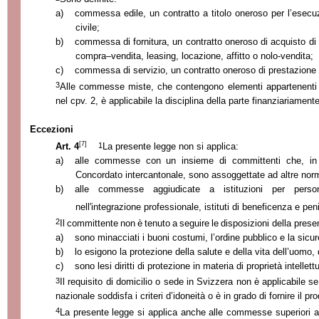
a)
commessa edile, un contratto a titolo oneroso per l’esecuz
civile;
b)
commessa di fornitura, un contratto oneroso di acquisto d
compra
–
vendita, leasing, locazione, affitto o nolo-vendita;
c)
commessa di servizio, un contratto oneroso di prestazione d
3
Alle commesse miste, che contengono elementi appartenenti a 
nel cpv. 2, è applicabile la disciplina della parte finanziariament
Eccezioni
[7]
1
Art. 4
La presente legge non si applica:
a)
alle commesse con un insieme di committenti che, in
Concordato intercantonale, sono assoggettate ad altre nor
b)
alle commesse aggiudicate a istituzioni per persone
nell'integrazione professionale, istituti di beneficenza e peni
2
Il
committente
non
è
tenuto
a
seguire
le
disposizioni della prese
a)
sono minacciati i buoni costumi, l’ordine pubblico e la sicu
b)
lo esigono la protezione della salute e della vita dell’uomo, 
c)
sono lesi diritti di protezione in materia di proprietà intellett
3
Il requisito di domicilio o sede in Svizzera non è applicabile
se
nazionale soddisfa i criteri d’idoneità o è in grado di fornire il pr
4
La presente legge si applica anche alle commesse superiori ai va