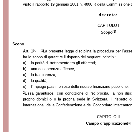
visto il rapporto 19 gennaio 2001 n. 4806 R della Commissione d
decreta:
CAPITOLO I
[1]
Scopo
Scopo
[2]
1
Art. 1
La presente legge disciplina la procedura per l’a
ha lo scopo di garantire il rispetto dei seguenti principi:
a)
la parità di trattamento tra gli offerenti;
b)
una concorrenza efficace;
c)
la trasparenza;
d)
la qualità;
e)
l’impiego parsimonioso delle risorse finanziarie pubbliche.
2
Essa garantisce, con condizione di reciprocità, la non disc
proprio domicilio o la propria sede in Svizzera, il rispetto de
internazionali della Confederazione e del Concordato intercantona
CAPITOLO II
[3]
Campo d’applicazione