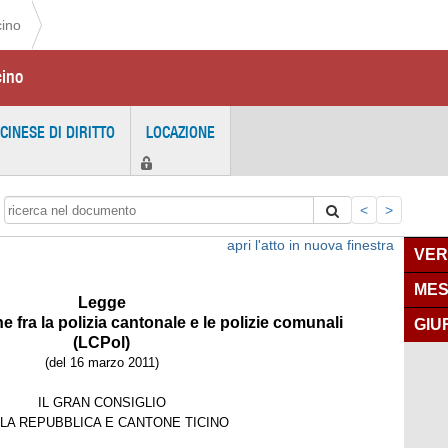
cino
cino
ICINESE DI DIRITTO
LOCAZIONE
<
>
apri l'atto in nuova finestra
VER
MES
Legge
e fra la
p
olizia cantonale
e le
p
olizie comunali
GIU
(LCPol)
(del 16 marzo 2011)
IL GRAN CONSIGLIO
LA REPUBBLICA E CANTONE TICINO