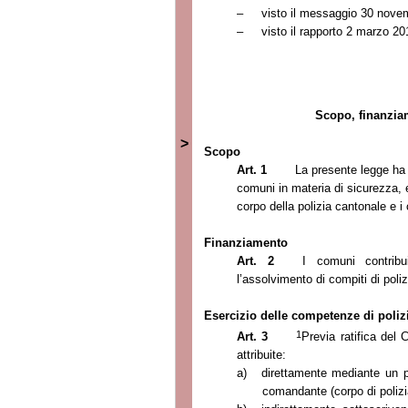
–
visto il messaggio
30 nove
–
visto il rapporto
2 marzo 20
Scopo, finanzia
>
Scopo
Art. 1
La presente legge ha 
comuni in materia di sicurezza, e 
corpo della polizia cantonale e i 
Finanziamento
Art. 2
I comuni contribu
l’assolvimento di compiti di poli
Esercizio delle competenze di poli
1
Art. 3
Previa ratifica del 
attribuite:
a)
direttamente mediante un p
comandante (corpo di polizi