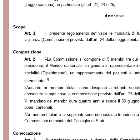
(Legge sanitaria), in particolare gli
art
. 21, 24 e 25,
decreta:
Scopo
Art. 1
Il presente regolamento definisce le modalità di 
vigilan
za (Commissione) prevista dall’
art. 24 della Legge sanitar
Composizione
1
Art. 2
La Commissione si compone di 5 membri tra cui un 
presidente, il Medico cantonale, un giurista in rappresentanza 
socialità
(Dipartimento), un rappresentante dei pazienti e uno 
[1]
interessato.
2
Accanto ai membri titolari sono designati altrettanti suppl
consentire in ogni caso
la composizione prevista dall’
art. 25 del
3
Il mandato dei membri dura quattro
anni e scade il 30 giugno 
poteri cantonali.
4
Ai membri titolari e ai supplenti sono riconosciute le indennità
Commissioni nominate dal Consiglio di Stato.
Convocazione
1