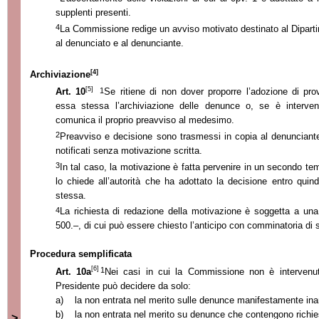
supplenti presenti.
4
La Commissione redige un avviso motivato destinato al Dipart
al denunciato e al denunciante.
[4]
Archiviazione
[5]
1
Art.
10
Se ritiene di non dover proporre l’adozione di p
essa stessa l’archiviazione delle denunce o, se è interve
comunica il proprio preavviso al medesimo.
2
Preavviso e decisione sono trasmessi in copia al denunciant
notificati senza motivazione scritta.
3
In tal caso, la motivazione è fatta pervenire in un secondo te
lo chiede all’autorità che ha adottato la decisione entro quind
stessa.
4
La richiesta di redazione della motivazione è soggetta a una t
500.–, di cui può essere chiesto l’anticipo con comminatoria di 
Procedura semplificata
[6]
1
Art.
10a
Nei casi in cui la Commissione non è intervenut
Presidente può decidere da solo:
a)
la non entrata nel merito sulle denunce manifestamente ina
b)
la non entrata nel merito su denunce che conte
ngono richi
>