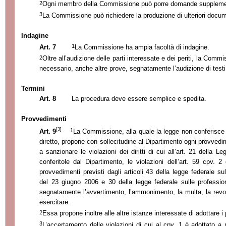
2
Ogni membro della Commissione può porre domande suppleme
3
La Commissione
può richiedere la produzione di ulteriori docum
Indagine
1
Art. 7
La Commissione
ha ampia facoltà di indagine.
2
Oltre all’
audizione delle parti interessate e dei periti,
la Commi
necessario, anc
he altre prove, segnatamente l’
audizione di testi
Termini
Art. 8
La procedura deve essere semplice e spedita.
Provvedimenti
[3]
1
Art.
9
La Commissione, alla quale la legge non conferisce
diretto, propone con sollecitudine al Dipartimento ogni provvedi
a sanzionare le violazioni dei diritti di cui all’art. 21 della 
conferitole dal Dipartimento, le violazioni dell’art. 59 cpv. 
provvedimenti previsti dagli articoli 43 della legge federale su
del 23 giugno 2006 e 30 della legge federale sulle professio
segnatamente l’avverti
mento, l’ammonimento, la multa, la revoca
esercitare.
2
Essa propone inoltre alle altre istanze interessate di adottare 
3
L’accertamento delle violazioni di cui al cpv. 1 è adottato a