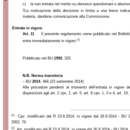
c)
la non entrata nel merito su denunce querulomani o abusiv
2
La motivazione della decisione si limita a una breve indica
materia, dandone comunicazione alla Commissione.
Entrata in vigore
Art. 11
Il presente regolamento viene pubblicato nel Bollettino
[7]
entra immediatamente in vigore.
Pubblicato nel BU
1992
, 325.
N.B. Norma transitoria
– BU
2014
, 466 (23 settembre 2014)
Alle procedure pendenti al momento dell’entrata in vigore de
disposizioni agli art. 2 cpv. 1; art. 5; art. 9 cpv. 1, 3 e 4; art. 10;
[1]
Cpv. modificato dal R 23.9.2014; in vigore dal 26.9.2014 - BU
2002, 76.
[2]
Art. modificato dal R 23.9.2014; in vigore dal 26.9.2014 - BU 2014