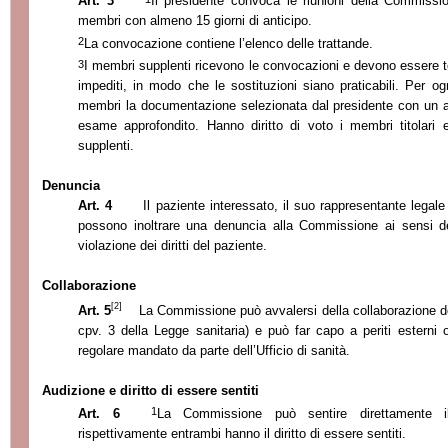
Art. 3
Il presidente convoca le riunioni della Commissio
membri con almeno 15 giorni di anticipo.
2
La convocazione contiene l’
elenco delle trattande.
3
I membri supplenti ricevono le convocazioni e devono essere te
impediti, in modo che le sostituzioni siano praticabili. Per o
membri la documentazione selezionata dal presidente con un an
esame approfondito. Hanno diritto di voto i membri titolari e
supplenti.
Denuncia
Art. 4
Il paziente interessato, il suo rappresentante legal
possono inoltrare una denuncia
alla Commissione ai sensi de
violazione dei diritti del paziente.
Collaborazione
[2]
Art. 5
La Commissione può avvalersi della collaborazione degl
cpv. 3 della Legge sanitaria) e può far capo a periti esterni 
regolare mandato da parte dell’Ufficio di sanità.
Audizione e diritto di essere sentiti
1
Art. 6
La Commissione
può sentire direttamente i
rispettivamente entrambi hanno il diritto di essere sentiti.