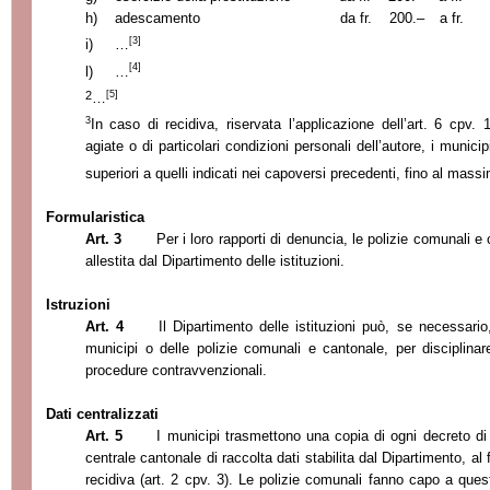
h)
adescamento
da fr.
200.–
a fr.
[3]
i)
…
[4]
l)
…
[5]
2
…
3
In
caso di recidiva, riservata l’applicazione dell’art. 6 cpv.
agiate o di particolari condizioni personali dell’autore, i munic
superiori a quelli indicati nei capoversi precedenti, fino al massi
Formularistica
Art. 3
Per i loro rapporti di denuncia, le polizie comunali e 
allestita dal Dipartimento delle istituzioni.
Istruzioni
Art. 4
Il Dipartimento delle istituzioni può, se necessario,
municipi o delle polizie comunali e cantonale, per disciplinare
procedure contravvenzionali.
Dati centralizzati
Art. 5
I municipi trasmettono una copia di ogni decreto di
centrale cantonale di raccolta dati stabilita dal Dipartimento, al
recidiva (art. 2 cpv. 3). Le polizie comunali fanno capo a ques