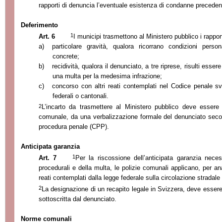
rapporti di denuncia l’eventuale esistenza di condanne precedent
Deferimento
1
Art. 6
I municipi trasmettono al Ministero pubblico i rappor
a)
particolare gravità, qualora ricorrano condizioni person
concrete;
b)
recidività, qualora il denunciato, a tre riprese, risulti esse
una multa per la medesima infrazione;
c)
concorso con altri reati contemplati nel Codice penale svi
federali o cantonali.
2
L’incarto da trasmettere al Ministero pubblico deve essere 
comunale, da una verbalizzazione formale del denunciato seco
procedura penale (CPP).
Anticipata garanzia
1
Art. 7
Per la riscossione dell’anticipata garanzia nece
procedurali e della multa, le polizie comunali applicano, per ana
reati contemplati dalla legge federale sulla circolazione stradale
2
La designazione di un recapito legale in Svizzera, deve essere
sottoscritta dal denunciato.
Norme comunali