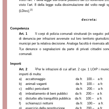
visto l’art. 8 della legge sulla dissimulazione del volto negli
[2]
(LDiss),
decreta:
Competenza
1
Art. 1
I corpi di polizia comunali strutturati (in seguito: po
di denuncia per infrazioni avvenute sul loro territorio giurisdiz
municipi per la relativa decisione. Analoga facoltà è riservata all
2
Le denunce o segnalazioni da parte di privati cittadini sono 
comunali.
Importi
1
Art. 2
Per le infrazioni di cui all’art
. 2 cpv. 1 LOrP i munici
importi di multa:
a)
accattonaggio
da fr.
100.–
a fr.
b)
animali vaganti
da fr.
100.–
a fr.
c)
edifici pericolanti
da fr.
200.–
a fr.
d)
imbrattamento di beni pubblici
da fr.
200.–
a fr.
e)
disturbo alla tranquillità pubblica
da fr.
100.–
a fr.
f)
schiamazzi notturni
da fr.
100.–
a fr.
g)
esercizio della prostituzione
da fr.
200.–
a fr.