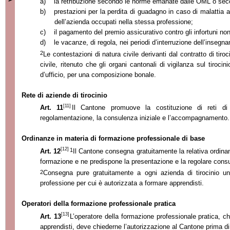
a)
la retribuzione secondo le norme emanate dalle OML o secon
b)
prestazioni per la perdita di guadagno in caso di malattia an
dell’azienda occupati nella stessa professione;
c)
il pagamento del premio assicurativo contro gli infortuni non
d)
le vacanze, di regola, nei periodi d’interruzione dell’insegn
2
Le contestazioni di natura civile derivanti dal contratto di tir
civile, ritenuto che gli organi cantonali di vigilanza sul tirocin
d’ufficio, per una composizione bonale.
Rete di aziende di tirocinio
[11]
Art. 11
Il Cantone promuove la costituzione di reti di 
regolamentazione, la consulenza iniziale e l’accompagnamento.
Ordinanze in materia di formazione professionale di base
[12]
1
Art. 12
Il Cantone consegna gratuitamente la relativa ordinanz
formazione e ne predispone la presentazione e la regolare consu
2
Consegna pure gratuitamente a ogni azienda di tirocinio un
professione per cui è autorizzata a formare apprendisti.
Operatori della formazione professionale pratica
[13]
Art. 13
L’operatore della formazione professionale pratica, c
apprendisti, deve chiederne l’autorizzazione al Cantone prima di st