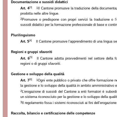
Documentazione e sussidi didattici
[3]
1
Art. 4
Il Cantone promuove la traduzione della documentaz
prodotta nelle altre lingue.
2
Promuove o predispone con propri servizi la traduzione o l’
sussidi didattici per la formazione professionale di base e conti
Plurilinguismo
[4]
Art. 5
Il Cantone promuove l’apprendimento di una lingua seco
Regioni e gruppi sfavoriti
[5]
Art. 6
Il Cantone adotta provvedimenti nel settore della f
regioni o di gruppi sfavoriti.
Gestione e sviluppo della qualità
[6]
1
Art. 7
Ogni ente pubblico o privato che offre formazione n
la gestione e lo sviluppo della qualità in ambito amministrativo 
2
L’erogazione di sussidi del Cantone a enti formatori è subordin
un sistema riconosciuto per la gestione e lo sviluppo della qualit
3
Il regolamento fissa i sistemi riconosciuti ai fini dell’erogazione
Raccolta, bilancio e certificazione delle competenze