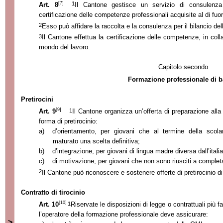
[7]
1
Art. 8
Il Cantone gestisce un servizio di consulenza 
certificazione delle competenze professionali acquisite al di fuori
2
Esso può affidare la raccolta e la consulenza per il bilancio de
3
Il Cantone effettua la certificazione delle competenze, in col
mondo del lavoro.
Capitolo secondo
Formazione professionale di b
Pretirocini
[9]
1
Art. 9
Il Cantone organizza un’offerta di preparazione all
forma di pretirocinio:
a)
d’orientamento, per giovani che al termine della scola
maturato una scelta definitiva;
b)
d’integrazione, per giovani di lingua madre diversa dall’itali
c)
di motivazione, per giovani che non sono riusciti a comple
2
Il Cantone può riconoscere e sostenere offerte di pretirocinio di 
Contratto di tirocinio
[10]
1
Art. 10
Riservate le disposizioni di legge o contrattuali più f
l’operatore della formazione professionale deve assicurare:
>