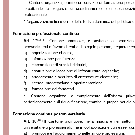
2
Il Cantone organizza, tramite un servizio di formazione per adu
rispettando le esigenze di coordinamento e di collaborazi
professionale.
3
L’organizzazione tiene conto dell’effettiva domanda del pubblico e 
Formazione professionale continua
[18]
1
Art. 17
Il Cantone promuove, e sostiene la formazione
provvedimenti a favore di enti o di singole persone, segnatament
a)
organizzazione di corsi;
b)
informazione per l’utenza;
c)
elaborazione di sussidi didattici;
d)
costruzione o locazione di infrastrutture logistiche;
e)
arredamento e acquisto di attrezzature didattiche;
f)
ricerca, progettazione e sperimentazione;
g)
formazione dei formatori.
2
Il Cantone organizza, a complemento dell’offerta privat
perfezionamento e di riqualificazione, tramite le proprie scuole o
Formazione continua postuniversitaria
[19]
1
Art. 18
Il Cantone promuove, nella misura e nei settori 
universitarie o professionali, ma in collaborazione con esse, cors
a)
promuovere l’aggiornamento nelle singole professioni;