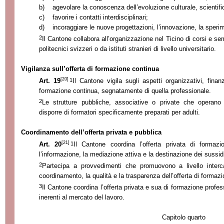
b)
agevolare la conoscenza dell’evoluzione culturale, scientifi
c)
favorire i contatti interdisciplinari;
d)
incoraggiare le nuove progettazioni, l’innovazione, la speri
2
Il Cantone collabora all’organizzazione nel Ticino di corsi e se
politecnici svizzeri o da istituti stranieri di livello universitario.
Vigilanza sull’offerta di formazione continua
[20]
1
Art. 19
Il Cantone vigila sugli aspetti organizzativi, finanz
formazione continua, segnatamente di quella professionale.
2
Le strutture pubbliche, associative o private che operano
disporre di formatori specificamente preparati per adulti.
Coordinamento dell’offerta privata e pubblica
[21]
1
Art. 20
Il Cantone coordina l’offerta privata di formazi
l’informazione, la mediazione attiva e la destinazione dei sussid
2
Partecipa a provvedimenti che promuovono a livello intercan
coordinamento, la qualità e la trasparenza dell’offerta di formaz
3
Il Cantone coordina l’offerta privata e sua di formazione profe
inerenti al mercato del lavoro.
Capitolo quarto