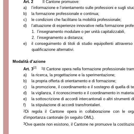
Art. 2
Il Cantone promuove:
a)
l’informazione e l’orientamento sulle professioni e sugli stud
b)
la formazione professionale e continua;
c)
le condizioni che facilitano la mobilità professionale;
d)
l’attuazione di esperienze innovative nella formazione pro
1.
l’insegnamento modulare o per unità capitalizzabili,
2.
l’insegnamento a distanza;
e)
il conseguimento di titoli di studio equipollenti attravers
qualificazione alternativi.
Modalità d’azione
[2]
1
Art. 3
Il Cantone opera nella formazione professionale tram
a)
la ricerca, la progettazione e la sperimentazione;
b)
la propria offerta di orientamento e di formazione;
c)
la promozione, il coordinamento e il sostegno di quella di te
d)
la vigilanza, il riconoscimento e il coordinamento in materia di
e)
la sottoscrizione di accordi intercantonali o altri strumenti 
f)
la stipulazione di accordi transfrontalieri.
2
Di regola il Cantone opera in collaborazione con le org
d’importanza cantonale (in seguito OML).
3
Ove queste non esistono, il Cantone ne promuove la costituzi