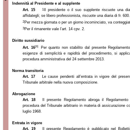
Indennità al Presidente e al supplente
1
Art. 15
Il presidente o il suo supplente riscuote una dia
affidategli; se libero professionista, riscuote una diaria di fr. 600
2
Per mezza giornata o per un giorno incominciato, va conteggia
3
Per il rimanente vale l’
art. 14 cpv. 2.
Diritto sussidiario
[6]
Art. 16
Per quanto non stabilito dal presente Regolamento
esigenze di semplicità e rapidità del procedimento, si applica
procedura amministrativa del 24 settembre 2013.
Norma transitoria
Art. 17
Le cause pendenti all’
entrata in vigore del prese
Tribunale arbitrale nella nuova composizione.
Abrogazione
Art. 18
Il presente Regolamento abrog
a il Regolamento 
procedura del Tribunale arbitrario in materia di assicurazione con
luglio 1968.
Entrata in vigore
Art. 19
Il presente Regolamento è pubblicato nel Bollettin