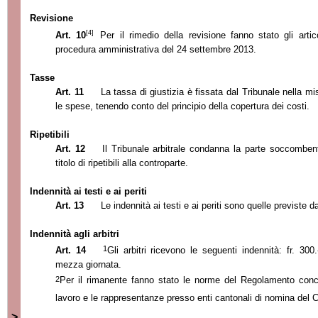
Revisione
[4]
Art. 10
Per il rimedio della revisione fanno stato gli arti
procedura amministrativa del 24 settembre 2013.
Tasse
Art. 11
La tassa di giustizia è fissata dal Tribunale nella misu
le spese, tenendo conto del principio della copertura dei costi.
Ripetibili
Art. 12
Il Tribunale arbitrale condanna la parte
soccombent
titolo di ripetibili alla controparte.
Indennità ai testi e ai periti
Art. 13
Le indennità ai testi e ai periti sono quelle previste da
Indennità agli arbitri
1
Art. 14
Gli arbitri ricevono le seguenti indennità: fr. 300.
mezza giornata.
2
Per il rimanente fanno stato le norme del Regolamento conce
lavoro e le rappresentanze presso enti cantonali di nomina del C
>