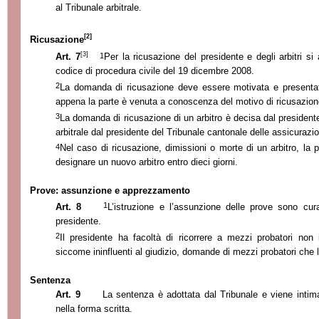
al Tribunale arbitrale.
[2]
Ricusazione
[3]
1
Art. 7
Per la ricusazione del presidente e degli arbitri s
codice di procedura civile del 19 dicembre 2008.
2
La domanda di ricusazione deve essere motivata e presentat
appena la parte è venuta a conoscenza del motivo di ricusazion
3
La domanda di ricusazione di un arbitro è decisa dal presidente
arbitrale dal presidente del Tribunale cantonale delle assicurazio
4
Nel caso di ricusazione, dimissioni o morte di un arbitro, la 
designare un nuovo arbitro entro dieci giorni.
Prove: assunzione e apprezzamento
1
Art. 8
L’istruzione e l’
assunzione delle prove sono cur
presidente.
2
Il presidente ha facoltà di ricorrere a mezzi probatori non i
siccome ininfluenti al giudizio, domande di mezzi probatori che l
Sentenza
Art. 9
La sentenza è adottata dal Tribunale e viene intimat
nella forma scritta.