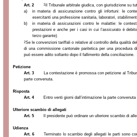
1
Art. 2
Il Tribunale arbitrale giudica, con giurisdizione su tu
a)
in materia di assicurazione contro gli infortuni: le cont
esercitanti una professione sanitaria, laboratori, stabiliment
b)
in materia di assicurazioni contro le malattie: le contesta
prestazio
ni e anche per i casi in cui l’
assicurato è debit
terzo garante).
2
Se le convenzioni tariffali o relative al controllo della qualità
del
di una commissione cantonale paritetica per una procedura di c
può essere adito soltanto dopo il fallimento della conciliazione.
Petizione
Art. 3
La contestazione è promossa con petizione al Tribuna
parte convenuta.
Risposta
Art. 4
Entro venti giorni dall’
intimazione la parte convenuta 
Ulteriore scambio di allegati
Art. 5
Il presidente può ordinare un ulteriore scambio di alle
Udienza
Art. 6
Terminato lo scambio degli allegati
le parti sono co