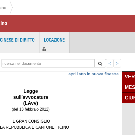
cino
cino
ICINESE DI DIRITTO
LOCAZIONE
<
>
apri l'atto in nuova finestra
VER
MES
Legge
sull’avvocatura
GIU
(LAvv)
(del 13 febbraio 2012)
IL GRAN CONSIGLIO
LA REPUBBLICA E CANTONE TICINO