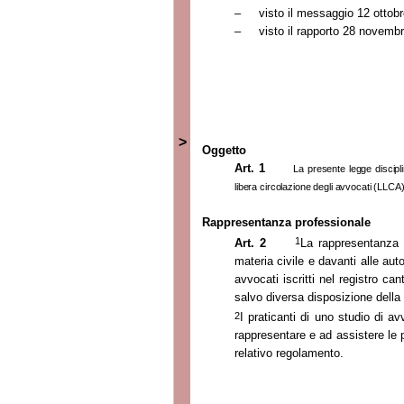
–
visto il messaggio
12 ottob
–
visto il rapporto
28 novembr
>
Oggetto
Art. 1
La presente legge discipl
libera circolazione degli avvocati (LLCA)
Rappresentanza professionale
1
Art. 2
La rappresentanza p
materia civile e davanti alle aut
avvocati iscritti nel registro c
salvo diversa disposizione della
2
I praticanti di uno studio di a
rappresentare e ad assistere le p
relativo regolamento.