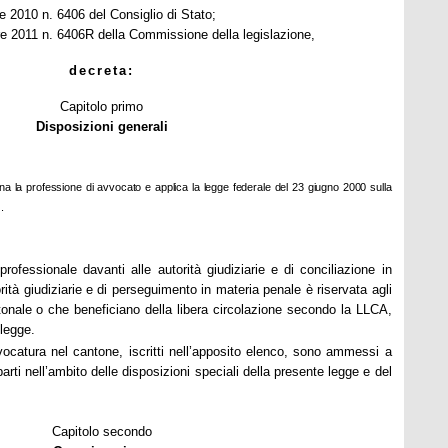
re 2010
n. 6406 del Consiglio di Stato;
e 2011
n. 6406R della Commissione della legislazione,
decreta:
Capitolo primo
Disposizioni generali
ina la professione di avvocato e applica la legge federale del
23 giugno 2000
sulla
.
rofessionale davanti alle autorità giudiziarie e di conciliazione in
orità giudiziarie e di perseguimento in materia penale è riservata agli
antonale o che beneficiano della libera circolazione secondo
la LLCA
,
 legge.
vvocatura nel cantone, iscritti nell’apposito elenco, sono ammessi a
arti nell’ambito delle disposizioni speciali della presente legge e del
Capitolo secondo