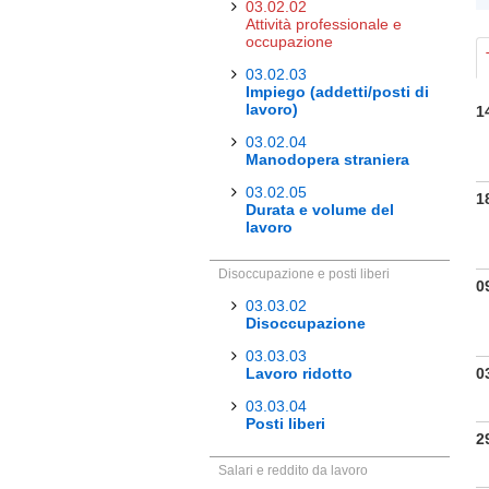
03.02.02
Attività professionale e
occupazione
03.02.03
Impiego (addetti/posti di
lavoro)
1
03.02.04
Manodopera straniera
03.02.05
1
Durata e volume del
lavoro
Disoccupazione e posti liberi
0
03.03.02
Disoccupazione
03.03.03
Lavoro ridotto
0
03.03.04
Posti liberi
2
Salari e reddito da lavoro