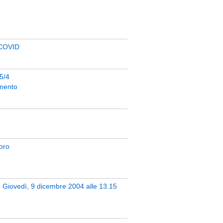
l COVID
05/4
imento
voro
- Giovedì, 9 dicembre 2004 alle 13.15