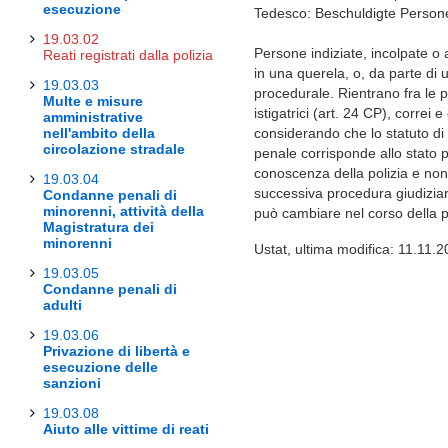
esecuzione
Tedesco: Beschuldigte Person
19.03.02
Persone indiziate, incolpate o
Reati registrati dalla polizia
in una querela, o, da parte di u
19.03.03
procedurale. Rientrano fra le p
Multe e misure
istigatrici (art. 24 CP), correi 
amministrative
nell'ambito della
considerando che lo statuto d
circolazione stradale
penale corrisponde allo stato p
conoscenza della polizia e non
19.03.04
successiva procedura giudiziar
Condanne penali di
minorenni, attività della
può cambiare nel corso della 
Magistratura dei
minorenni
Ustat, ultima modifica: 11.11.
19.03.05
Condanne penali di
adulti
19.03.06
Privazione di libertà e
esecuzione delle
sanzioni
19.03.08
Aiuto alle vittime di reati