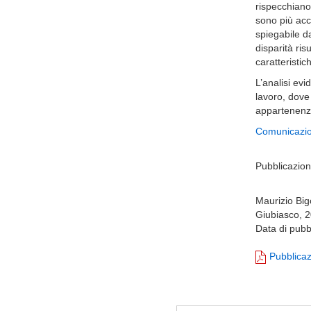
rispecchiano 
sono più acce
spiegabile dai
disparità ri
caratteristic
L’analisi evi
lavoro, dove
appartenenza,
Comunicazio
Pubblicazion
Maurizio Big
Giubiasco, 2
Data di pubb
Pubblica