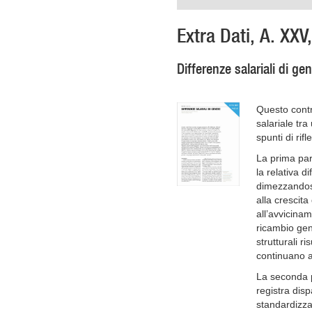
Extra Dati, A. XXV
Differenze salariali di ge
Questo contr
salariale tra
spunti di rif
La prima par
la relativa d
dimezzandosi
alla crescita
all’avvicinam
ricambio gene
strutturali r
continuano a
La seconda pa
registra disp
standardizza