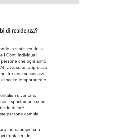
mbi di residenza?
ando la statistica della
i Conti Individuali
 di persone che ogni anno
. Attraverso un approccio
nei tre anni successivi
 di scelte temporanee o
rontalieri diventano
 Questi spostamenti sono
ecide di fare il
ueste persone cambia
uturo, ad esempio con
i frontalieri, le