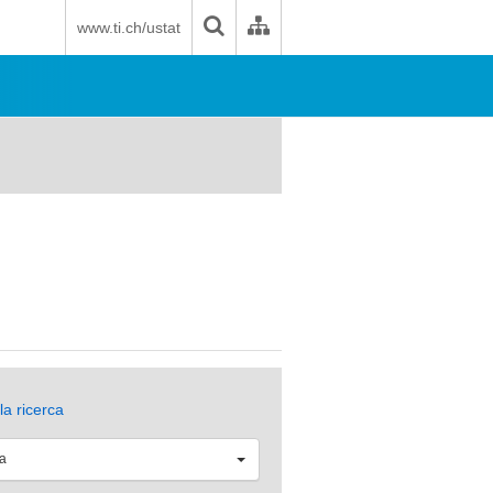
www.ti.ch/ustat
la ricerca
na