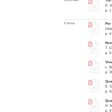
Tra
E. V
p. 1
Il tema
Per 
Usta
p. 4
Non 
T. C
p. 6
Vive
L. B
p. 3
Quan
E. S
p. 4
Quan
H. 
p. 4