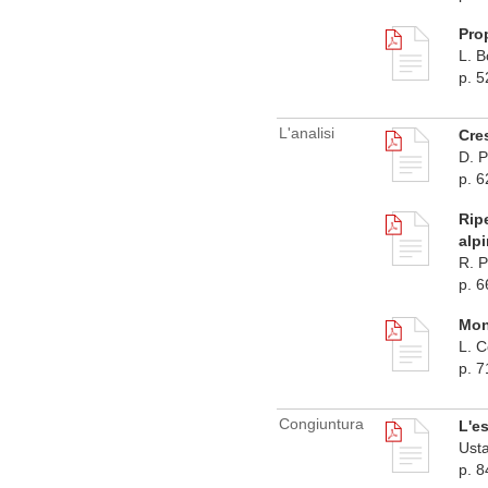
Prop
L. B
p. 5
L'analisi
Cres
D. P
p. 6
Rip
alpi
R. P
p. 6
Moni
L. C
p. 7
Congiuntura
L'e
Usta
p. 8