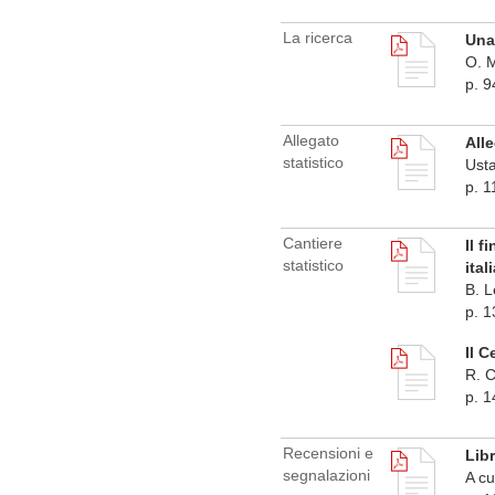
La ricerca
Una 
O. M
p. 9
Allegato
Alle
statistico
Usta
p. 1
Cantiere
Il f
statistico
ital
B. L
p. 
Il C
R. 
p. 
Recensioni e
Libr
segnalazioni
A cu