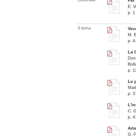
Per 
E. V
p. 1
Il tema
Vec
M. B
p. 4
La 
Don 
Boll
p. 1
Le p
Matt
p. 3
L'i
C. G
p. 4
Art
G. F