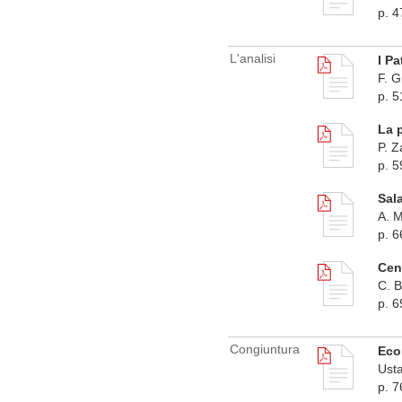
p. 4
L'analisi
I Pa
F. G
p. 5
La 
P. Z
p. 5
Sala
A. M
p. 6
Cen
C. B
p. 6
Congiuntura
Eco
Usta
p. 7