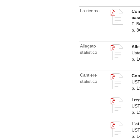
La ricerca
Comp
cas
F. 
p. 8
Allegato
Alle
statistico
Usta
p. 
Cantiere
Coop
statistico
US
p. 
I re
US
p. 
L'at
US
p. 