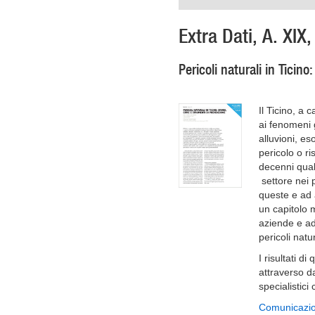
Extra Dati, A. XIX
Pericoli naturali in Ticino
Il Ticino, a 
ai fenomeni g
alluvioni, es
pericolo o ri
decenni quali
settore nei 
queste e ad 
un capitolo m
aziende e add
pericoli natur
I risultati d
attraverso da
specialistic
Comunicazio