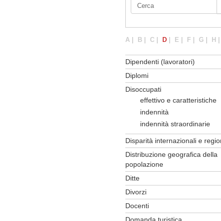
A
|
B
|
C
|
D
|
E
|
F
|
G
|
H
Dipendenti (lavoratori)
Diplomi
Disoccupati
effettivo e caratteristiche
indennità
indennità straordinarie
Disparità internazionali e regio
Distribuzione geografica della
popolazione
Ditte
Divorzi
Docenti
Domanda turistica