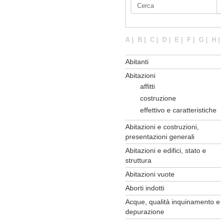
A
|
B
|
C
|
D
|
E
|
F
|
G
|
H
Abitanti
Abitazioni
affitti
costruzione
effettivo e caratteristiche
Abitazioni e costruzioni,
presentazioni generali
Abitazioni e edifici, stato e
struttura
Abitazioni vuote
Aborti indotti
Acque, qualità inquinamento e
depurazione