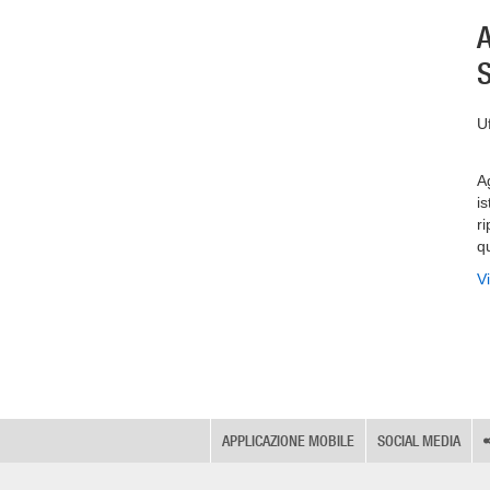
A
S
Uf
A
is
r
q
V
APPLICAZIONE MOBILE
SOCIAL MEDIA