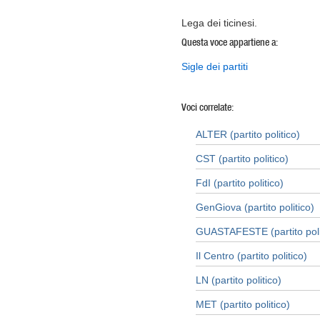
Lega dei ticinesi.
Questa voce appartiene a:
Sigle dei partiti
Voci correlate:
ALTER (partito politico)
CST (partito politico)
FdI (partito politico)
GenGiova (partito politico)
GUASTAFESTE (partito poli
Il Centro (partito politico)
LN (partito politico)
MET (partito politico)