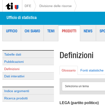
DFE
Divisione delle risorse
Ufficio di statistica
UFFICIO
CHI SIAMO
TEMI
PRODOTTI
NEWS
SP
Definizioni
Tabelle dati
Pubblicazioni
Definizioni
Glossario
Fonti statistiche
Dati interattivi
Seleziona un tema
Indice argomenti
Ricerca prodotti
LEGA (partito politico)