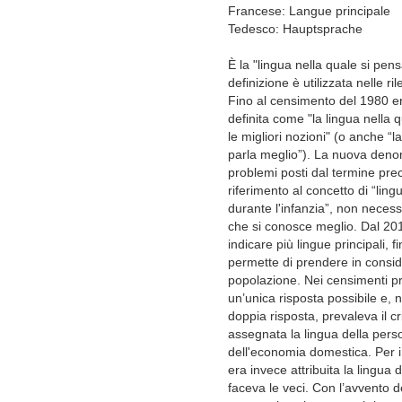
Francese: Langue principale
Tedesco: Hauptsprache
È la "lingua nella quale si pe
definizione è utilizzata nelle ri
Fino al censimento del 1980 er
definita come "la lingua nella 
le migliori nozioni" (o anche “l
parla meglio”). La nuova denom
problemi posti dal termine pr
riferimento al concetto di “ling
durante l'infanzia”, non neces
che si conosce meglio. Dal 201
indicare più lingue principali, 
permette di prendere in conside
popolazione. Nei censimenti pre
un’unica risposta possibile e, n
doppia risposta, prevaleva il cr
assegnata la lingua della perso
dell'economia domestica. Per 
era invece attribuita la lingua
faceva le veci. Con l’avvento d