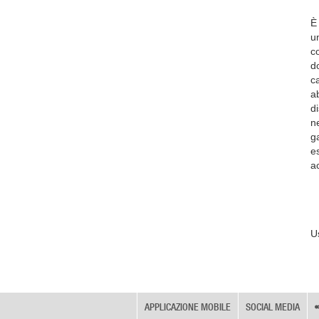
È 
un
co
do
ca
ab
di
n
g
e
ac
U
APPLICAZIONE MOBILE
SOCIAL MEDIA