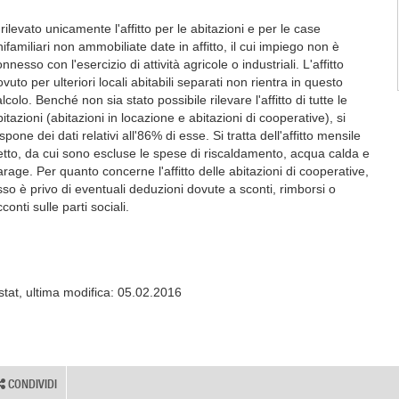
rilevato unicamente l'affitto per le abitazioni e per le case
ifamiliari non ammobiliate date in affitto, il cui impiego non è
nnesso con l'esercizio di attività agricole o industriali. L'affitto
vuto per ulteriori locali abitabili separati non rientra in questo
lcolo. Benché non sia stato possibile rilevare l'affitto di tutte le
itazioni (abitazioni in locazione e abitazioni di cooperative), si
spone dei dati relativi all'86% di esse. Si tratta dell'affitto mensile
etto, da cui sono escluse le spese di riscaldamento, acqua calda e
arage. Per quanto concerne l'affitto delle abitazioni di cooperative,
sso è privo di eventuali deduzioni dovute a sconti, rimborsi o
conti sulle parti sociali.
stat, ultima modifica: 05.02.2016
CONDIVIDI