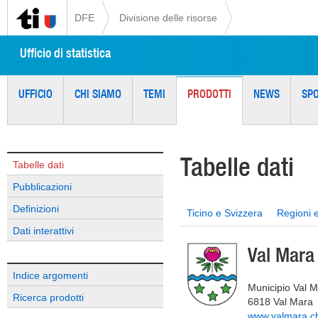
DFE
Divisione delle risorse
Ufficio di statistica
UFFICIO
CHI SIAMO
TEMI
PRODOTTI
NEWS
SP
Tabelle dati
Tabelle dati
Pubblicazioni
Definizioni
Ticino e Svizzera
Regioni 
Dati interattivi
Val Mara
Indice argomenti
Municipio Val 
Ricerca prodotti
6818 Val Mara
www.valmara.c